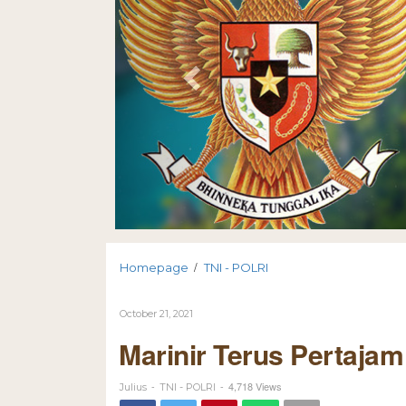
/
Homepage
TNI - POLRI
October 21, 2021
Marinir Terus Pertaja
-
-
4,718 Views
Julius
TNI - POLRI