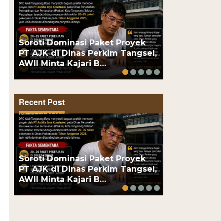
Dua Pengeda
Soroti Dominasi Paket Proyek
Polsek Kem
PT AJK di Dinas Perkim Tangsel,
Obat Keras,
AWII Minta Kajari B…
Puluhan…
Recent Post
Dua Pengeda
Soroti Dominasi Paket Proyek
Polsek Kem
PT AJK di Dinas Perkim Tangsel,
Obat Keras,
AWII Minta Kajari B…
Puluhan…