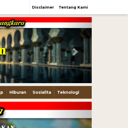
Disclaimer
Tentang Kami
Next
up
Hiburan
Sosialita
Teknologi
Next