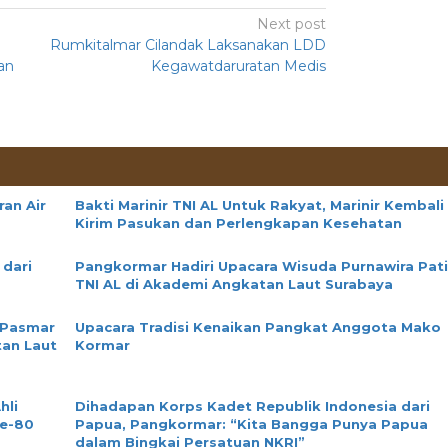
Next post
Rumkitalmar Cilandak Laksanakan LDD
an
Kegawatdaruratan Medis
an Air
Bakti Marinir TNI AL Untuk Rakyat, Marinir Kembali
Kirim Pasukan dan Perlengkapan Kesehatan
 dari
Pangkormar Hadiri Upacara Wisuda Purnawira Pat
TNI AL di Akademi Angkatan Laut Surabaya
 Pasmar
Upacara Tradisi Kenaikan Pangkat Anggota Mako
tan Laut
Kormar
hli
Dihadapan Korps Kadet Republik Indonesia dari
ke-80
Papua, Pangkormar: “Kita Bangga Punya Papua
dalam Bingkai Persatuan NKRI”