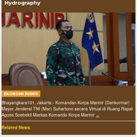
Hydrography
EKONOMI BISNIS
Bhayangkara101, Jakarta.- Komandan Korps Marinir (Dankormar)
Mayor Jenderal TNI (Mar) Suhartono secara Virtual di Ruang Rapat
Agoes Soebekti Markas Komando Korps Marinir
AWII Desak
res Metro
Kejaksaan
Polsek Cengkareng
Related News
arta Barat
Bergerak:
Gagalkan
snahkan Bahan
Permohonan
Peredaran 2.500