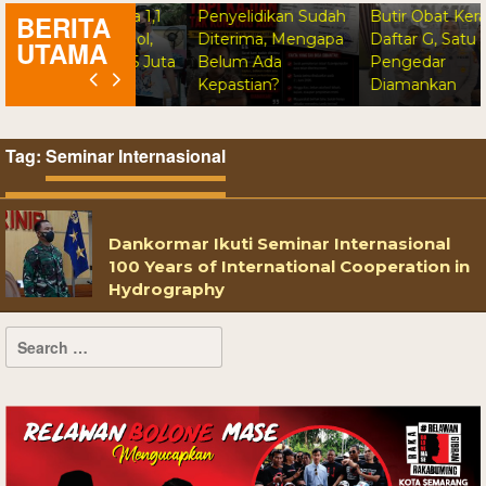
u Narkotika 1,1
Penyelidikan Sudah
Butir Obat Keras
BERITA
 Carisoprodol,
Diterima, Mengapa
Daftar G, Satu
UTAMA
amatkan 3,5 Juta
Belum Ada
Pengedar
a
Kepastian?
Diamankan
Tag:
Seminar Internasional
Dankormar Ikuti Seminar Internasional
100 Years of International Cooperation in
Hydrography