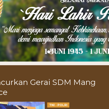
ncurkan Gerai SDM Mang
ce
TNI - POLRI