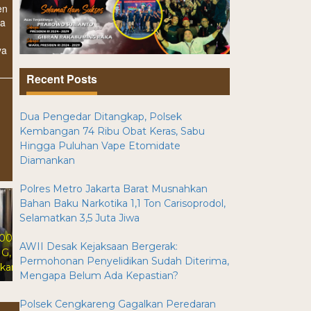
en
da
ya
Recent Posts
Dua Pengedar Ditangkap, Polsek
Kembangan 74 Ribu Obat Keras, Sabu
Hingga Puluhan Vape Etomidate
Diamankan
Polres Metro Jakarta Barat Musnahkan
Bahan Baku Narkotika 1,1 Ton Carisoprodol,
Selamatkan 3,5 Juta Jiwa
Luar Biasa, Cuma Satu Jam
Mobil Saya Kembali”, Korban
AWII Desak Kejaksaan Bergerak:
Apresiasi Kinerja Polsek
Permohonan Penyelidikan Sudah Diterima,
Kebon Jeruk
Mengapa Belum Ada Kepastian?
Polsek Cengkareng Gagalkan Peredaran