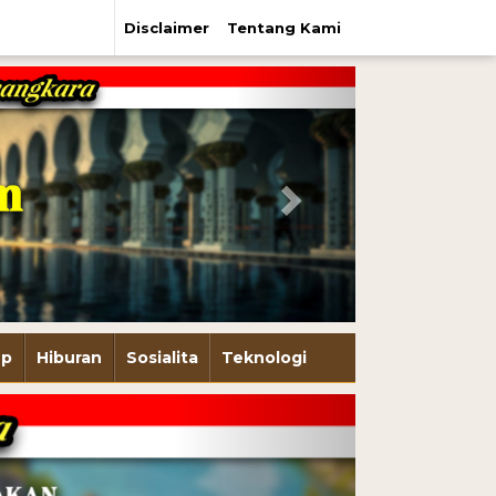
Disclaimer
Tentang Kami
Next
up
Hiburan
Sosialita
Teknologi
Next