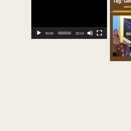
Tag:
Ge
Player
00:00
02:13