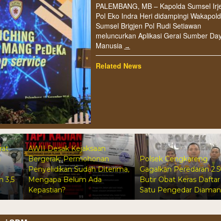
PALEMBANG, MB – Kapolda Sumsel Irj
Pol Eko Indra Heri didampingi Wakapol
Sumsel Brigjen Pol Rudi Setiawan
meluncurkan Aplikasi Gerai Sumber Da
Manusia
Related News
AWII Desak Kejaksaan
Bergerak: Permohonan
Polsek Cengkareng
Penyelidikan Sudah Diterima,
Gagalkan Peredaran 2.500
Mengapa Belum Ada
Butir Obat Keras Daftar G,
Kepastian?
Satu Pengedar Diamankan