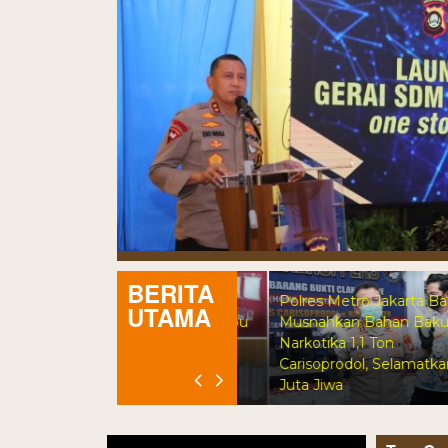
BERITA
Dua Pengedar Ditangkap,
Polres Metro Jakarta Barat
UTAMA
Polsek Kembangan 74 Ribu
Musnahkan Bahan Baku
Obat Keras, Sabu Hingga
Narkotika 1,1 Ton
Puluhan Vape Etomidate
Carisoprodol, Selamatkan 3,5
Diamankan
Juta Jiwa
Video