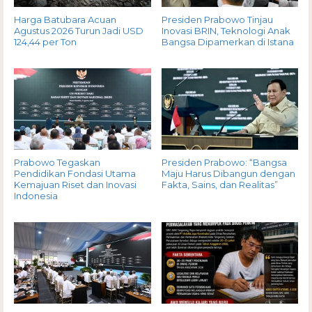
Harga Batubara Acuan
Presiden Prabowo Tinjau
Agustus 2026 Turun Jadi USD
Inovasi BRIN, Teknologi Anak
124,44 per Ton
Bangsa Dipamerkan di Istana
Prabowo Tegaskan
Presiden Prabowo: “Bangsa
Pendidikan Fondasi Utama
Maju Harus Dibangun dengan
Kemajuan Riset dan Inovasi
Fakta, Sains, dan Realitas”
Indonesia