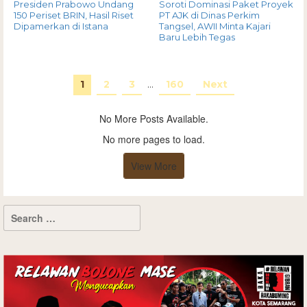
Presiden Prabowo Undang
Soroti Dominasi Paket Proyek
150 Periset BRIN, Hasil Riset
PT AJK di Dinas Perkim
Dipamerkan di Istana
Tangsel, AWII Minta Kajari
Baru Lebih Tegas
1
2
3
…
160
Next
No More Posts Available.
No more pages to load.
View More