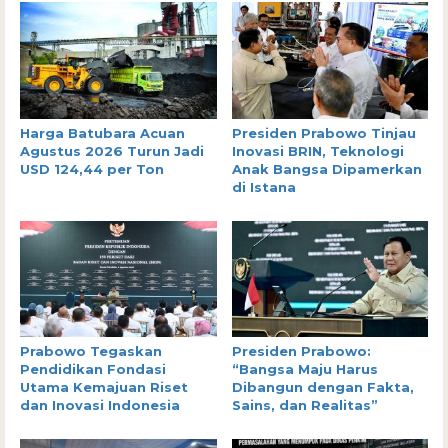
Harga Batubara Acuan
Presiden Prabowo Tinjau
Agustus 2026 Turun Jadi
Inovasi BRIN, Teknologi
USD 124,44 per Ton
Anak Bangsa Dipamerkan
di Istana
Prabowo Tegaskan
Presiden Prabowo:
Pendidikan Fondasi
“Bangsa Maju Harus
Utama Kemajuan Riset
Dibangun dengan Fakta,
dan Inovasi Indonesia
Sains, dan Realitas”