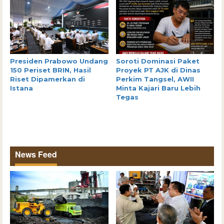
Presiden Prabowo Undang
Soroti Dominasi Paket
150 Periset BRIN, Hasil
Proyek PT AJK di Dinas
Riset Dipamerkan di
Perkim Tangsel, AWII
Istana
Minta Kajari Baru Lebih
Tegas
News Feed