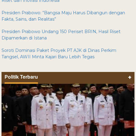
Riset dan Inovasi Indonesia
Presiden Prabowo: “Bangsa Maju Harus Dibangun dengan
Fakta, Sains, dan Realitas”
Presiden Prabowo Undang 150 Periset BRIN, Hasil Riset
Dipamerkan di Istana
Soroti Dominasi Paket Proyek PT AJK di Dinas Perkim
Tangsel, AWII Minta Kajari Baru Lebih Tegas
Politik Terbaru
+