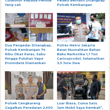
Curanmor Kepada Pemilik
Pelaku Berhasil Ditangkap
Yang sah
Polsek Kembangan
Dua Pengedar Ditangkap,
Polres Metro Jakarta
Polsek Kembangan 74
Barat Musnahkan Bahan
Ribu Obat Keras, Sabu
Baku Narkotika 1,1 Ton
Hingga Puluhan Vape
Carisoprodol, Selamatkan
Etomidate Diamankan
3,5 Juta Jiwa
Polsek Cengkareng
Luar Biasa, Cuma Satu
Gagalkan Peredaran 2.500
Jam Mobil Saya Kembali”,