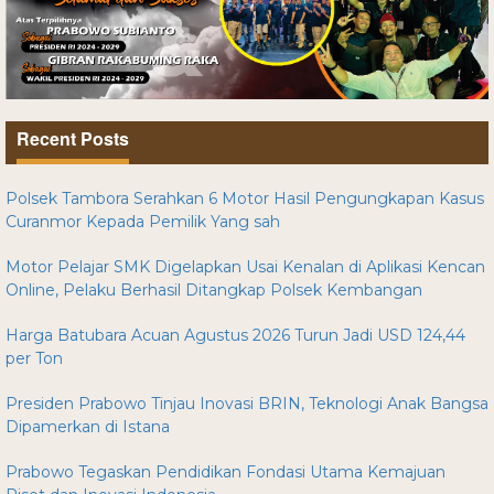
Recent Posts
Polsek Tambora Serahkan 6 Motor Hasil Pengungkapan Kasus
Curanmor Kepada Pemilik Yang sah
Motor Pelajar SMK Digelapkan Usai Kenalan di Aplikasi Kencan
Online, Pelaku Berhasil Ditangkap Polsek Kembangan
Harga Batubara Acuan Agustus 2026 Turun Jadi USD 124,44
per Ton
Presiden Prabowo Tinjau Inovasi BRIN, Teknologi Anak Bangsa
Dipamerkan di Istana
Prabowo Tegaskan Pendidikan Fondasi Utama Kemajuan