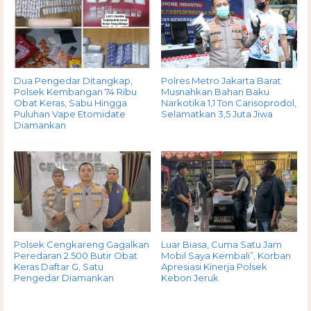
Dua Pengedar Ditangkap,
Polres Metro Jakarta Barat
Polsek Kembangan 74 Ribu
Musnahkan Bahan Baku
Obat Keras, Sabu Hingga
Narkotika 1,1 Ton Carisoprodol,
Puluhan Vape Etomidate
Selamatkan 3,5 Juta Jiwa
Diamankan
Polsek Cengkareng Gagalkan
Luar Biasa, Cuma Satu Jam
Peredaran 2.500 Butir Obat
Mobil Saya Kembali”, Korban
Keras Daftar G, Satu
Apresiasi Kinerja Polsek
Pengedar Diamankan
Kebon Jeruk