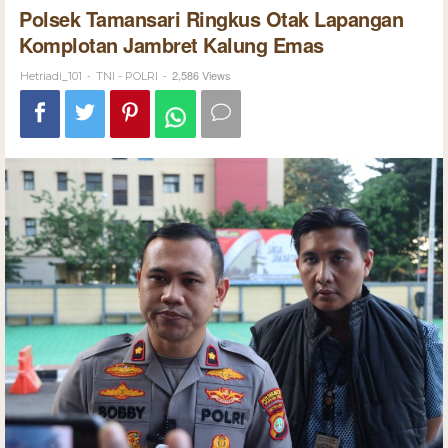
Polsek Tamansari Ringkus Otak Lapangan
Komplotan Jambret Kalung Emas
-
-
2,586 Views
Hetriadi_101
TNI - POLRI