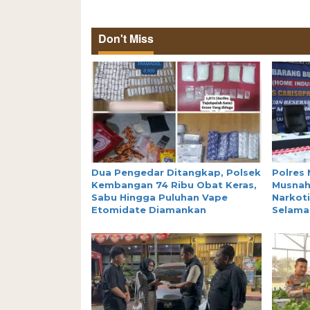
Don't Miss
Dua Pengedar Ditangkap, Polsek
Polres 
Kembangan 74 Ribu Obat Keras,
Musnah
Sabu Hingga Puluhan Vape
Narkoti
Etomidate Diamankan
Selamat