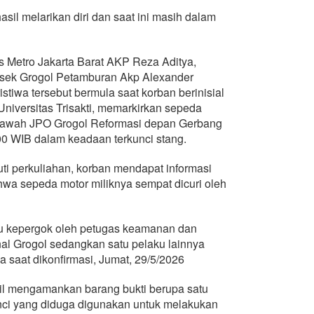
sil melarikan diri dan saat ini masih dalam
 Metro Jakarta Barat AKP Reza Aditya,
olsek Grogol Petamburan Akp Alexander
iwa tersebut bermula saat korban berinisial
iversitas Trisakti, memarkirkan sepeda
bawah JPO Grogol Reformasi depan Gerbang
.00 WIB dalam keadaan terkunci stang.
ti perkuliahan, korban mendapat informasi
a sepeda motor miliknya sempat dicuri oleh
ku kepergok oleh petugas keamanan dan
inal Grogol sedangkan satu pelaku lainnya
ya saat dikonfirmasi, Jumat, 29/5/2026
sil mengamankan barang bukti berupa satu
unci yang diduga digunakan untuk melakukan