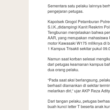
Sementara satu pelaku lainnya berha
pengejaran petugas.
Kapolsek Grogol Petamburan Polres
S.I.K.,didampingi Kanit Reskrim P
Tengbunan menjelaskan bahwa perist
AAR, yang merupakan mahasiswa Un
motor Kawasaki W175 miliknya di 
1 Kampus Trisakti sekitar pukul 09
Namun saat korban selesai mengiku
dari petugas keamanan kampus bahw
dua orang pelaku.
“Pada saat aksi berlangsung, pela
berhasil diamankan di sekitar term
melarikan diri,” ujar AKP Reza Adit
Dari tangan pelaku, petugas berha
buah kunci letter T beserta anak k