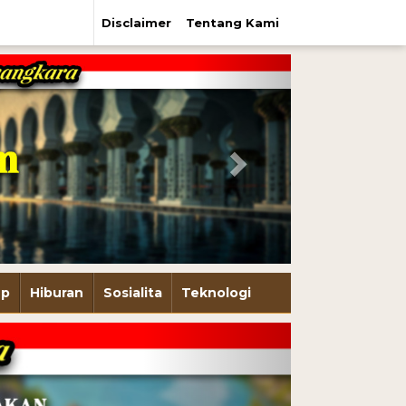
Disclaimer
Tentang Kami
Next
up
Hiburan
Sosialita
Teknologi
Next