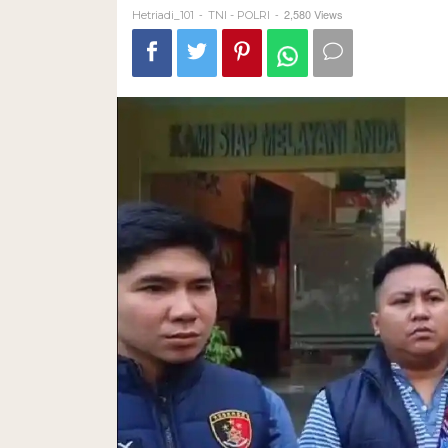
-
-
2,580 Views
Hetriadi_101
TNI - POLRI