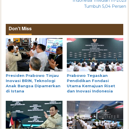
Indonesia Triwulan III-2025
Tumbuh 5,04 Persen
Don't Miss
Presiden Prabowo Tinjau
Prabowo Tegaskan
Inovasi BRIN, Teknologi
Pendidikan Fondasi
Anak Bangsa Dipamerkan
Utama Kemajuan Riset
di Istana
dan Inovasi Indonesia