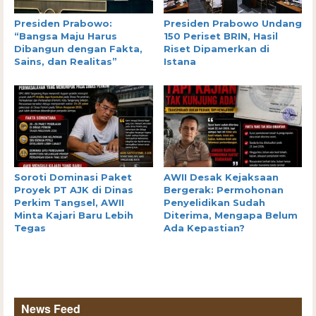
Presiden Prabowo:
Presiden Prabowo Undang
“Bangsa Maju Harus
150 Periset BRIN, Hasil
Dibangun dengan Fakta,
Riset Dipamerkan di
Sains, dan Realitas”
Istana
Soroti Dominasi Paket
AWII Desak Kejaksaan
Proyek PT AJK di Dinas
Bergerak: Permohonan
Perkim Tangsel, AWII
Penyelidikan Sudah
Minta Kajari Baru Lebih
Diterima, Mengapa Belum
Tegas
Ada Kepastian?
News Feed