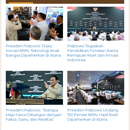
Presiden Prabowo Tinjau
Prabowo Tegaskan
Inovasi BRIN, Teknologi Anak
Pendidikan Fondasi Utama
Bangsa Dipamerkan di Istana
Kemajuan Riset dan Inovasi
Indonesia
Presiden Prabowo: “Bangsa
Presiden Prabowo Undang
Maju Harus Dibangun dengan
150 Periset BRIN, Hasil Riset
Fakta, Sains, dan Realitas”
Dipamerkan di Istana