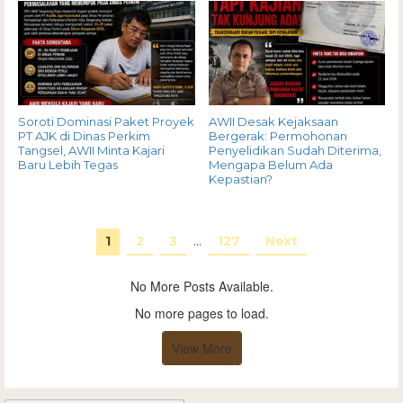
Soroti Dominasi Paket Proyek
AWII Desak Kejaksaan
PT AJK di Dinas Perkim
Bergerak: Permohonan
Tangsel, AWII Minta Kajari
Penyelidikan Sudah Diterima,
Baru Lebih Tegas
Mengapa Belum Ada
Kepastian?
1
2
3
…
127
Next
No More Posts Available.
No more pages to load.
View More