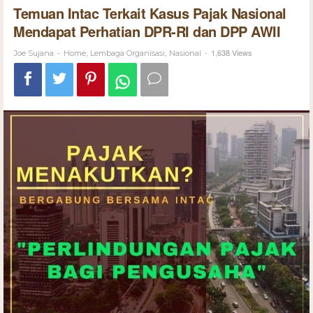
Temuan Intac Terkait Kasus Pajak Nasional
Mendapat Perhatian DPR-RI dan DPP AWII
-
,
,
-
1,638 Views
Joe Sujana
Home
Lembaga Organisasi
Nasional