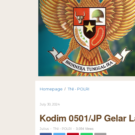
/
Homepage
TNI - POLRI
July 30, 2024
Kodim 0501/JP Gelar La
-
-
3,054 Views
Julius
TNI - POLRI