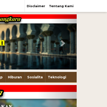
Disclaimer
Tentang Kami
Next
up
Hiburan
Sosialita
Teknologi
Next