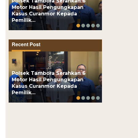
Polsek Tambora Serahkan 6
Motor Hasil Pengungkapan
Motor Pelaj
Kasus Curanmor Kepada
Usai Kenalan
Pemilik…
Online, Pel
Recent Post
Polsek Tambora Serahkan 6
Motor Hasil Pengungkapan
Motor Pelaj
Kasus Curanmor Kepada
Usai Kenalan
Pemilik…
Online, Pel