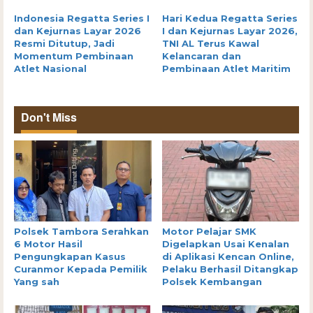
Indonesia Regatta Series I
Hari Kedua Regatta Series
dan Kejurnas Layar 2026
I dan Kejurnas Layar 2026,
Resmi Ditutup, Jadi
TNI AL Terus Kawal
Momentum Pembinaan
Kelancaran dan
Atlet Nasional
Pembinaan Atlet Maritim
Don't Miss
Polsek Tambora Serahkan
Motor Pelajar SMK
6 Motor Hasil
Digelapkan Usai Kenalan
Pengungkapan Kasus
di Aplikasi Kencan Online,
Curanmor Kepada Pemilik
Pelaku Berhasil Ditangkap
Yang sah
Polsek Kembangan