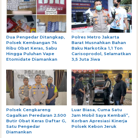
Dua Pengedar Ditangkap,
Polres Metro Jakarta
Polsek Kembangan 74
Barat Musnahkan Bahan
Ribu Obat Keras, Sabu
Baku Narkotika 1,1 Ton
Hingga Puluhan Vape
Carisoprodol, Selamatkan
Etomidate Diamankan
3,5 Juta Jiwa
Polsek Cengkareng
Luar Biasa, Cuma Satu
Gagalkan Peredaran 2.500
Jam Mobil Saya Kembali”,
Butir Obat Keras Daftar G,
Korban Apresiasi Kinerja
Satu Pengedar
Polsek Kebon Jeruk
Diamankan