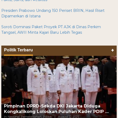
Presiden Prabowo Undang 150 Periset BRIN, Hasil Riset
Dipamerkan di Istana
Soroti Dominasi Paket Proyek PT AJK di Dinas Perkim
Tangsel, AWII Minta Kajari Baru Lebih Tegas
Politik Terbaru
+
Pimpinan DPRD-Sekda DKI Jakarta Diduga
Kongkalikong Loloskan Puluhan Kader PDIP …
In Nasional, Pemerintahan, Politik
|
August 12, 2025