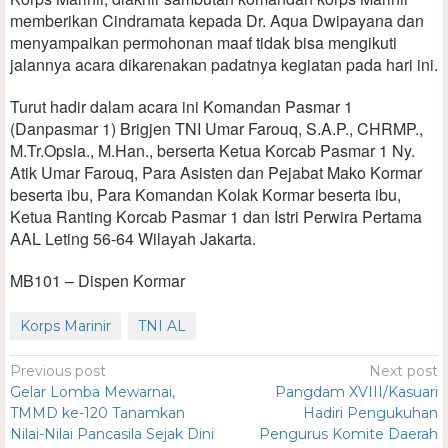
memberikan Cindramata kepada Dr. Aqua Dwipayana dan
menyampaikan permohonan maaf tidak bisa mengikuti
jalannya acara dikarenakan padatnya kegiatan pada hari ini.
Turut hadir dalam acara ini Komandan Pasmar 1
(Danpasmar 1) Brigjen TNI Umar Farouq, S.A.P., CHRMP.,
M.Tr.Opsla., M.Han., berserta Ketua Korcab Pasmar 1 Ny.
Atik Umar Farouq, Para Asisten dan Pejabat Mako Kormar
beserta ibu, Para Komandan Kolak Kormar beserta ibu,
Ketua Ranting Korcab Pasmar 1 dan Istri Perwira Pertama
AAL Leting 56-64 Wilayah Jakarta.
MB101 – Dispen Kormar
Korps Marinir
TNI AL
Previous post
Next post
Gelar Lomba Mewarnai,
Pangdam XVIII/Kasuari
TMMD ke-120 Tanamkan
Hadiri Pengukuhan
Nilai-Nilai Pancasila Sejak Dini
Pengurus Komite Daerah