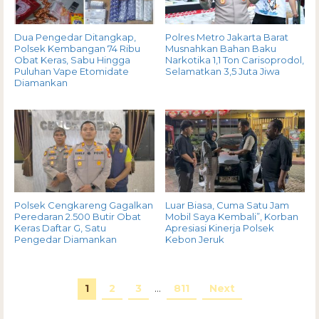
Dua Pengedar Ditangkap,
Polres Metro Jakarta Barat
Polsek Kembangan 74 Ribu
Musnahkan Bahan Baku
Obat Keras, Sabu Hingga
Narkotika 1,1 Ton Carisoprodol,
Puluhan Vape Etomidate
Selamatkan 3,5 Juta Jiwa
Diamankan
Polsek Cengkareng Gagalkan
Luar Biasa, Cuma Satu Jam
Peredaran 2.500 Butir Obat
Mobil Saya Kembali”, Korban
Keras Daftar G, Satu
Apresiasi Kinerja Polsek
Pengedar Diamankan
Kebon Jeruk
1
2
3
…
811
Next