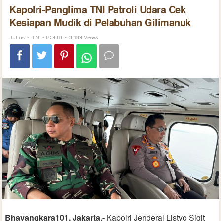
Kapolri-Panglima TNI Patroli Udara Cek
Kesiapan Mudik di Pelabuhan Gilimanuk
-
-
3,489 Views
Julius
TNI - POLRI
Bhayangkara101, Jakarta.-
Kapolri Jenderal Listyo Sigit