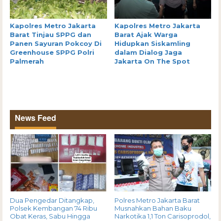
Kapolres Metro Jakarta
Kapolres Metro Jakarta
Barat Tinjau SPPG dan
Barat Ajak Warga
Panen Sayuran Pokcoy Di
Hidupkan Siskamling
Greenhouse SPPG Polri
dalam Dialog Jaga
Palmerah
Jakarta On The Spot
News Feed
Dua Pengedar Ditangkap,
Polres Metro Jakarta Barat
Polsek Kembangan 74 Ribu
Musnahkan Bahan Baku
Obat Keras, Sabu Hingga
Narkotika 1,1 Ton Carisoprodol,