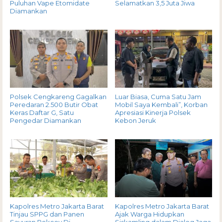
Puluhan Vape Etomidate
Selamatkan 3,5 Juta Jiwa
Diamankan
Polsek Cengkareng Gagalkan
Luar Biasa, Cuma Satu Jam
Peredaran 2.500 Butir Obat
Mobil Saya Kembali”, Korban
Keras Daftar G, Satu
Apresiasi Kinerja Polsek
Pengedar Diamankan
Kebon Jeruk
Kapolres Metro Jakarta Barat
Kapolres Metro Jakarta Barat
Tinjau SPPG dan Panen
Ajak Warga Hidupkan
Sayuran Pokcoy Di
Siskamling dalam Dialog Jaga