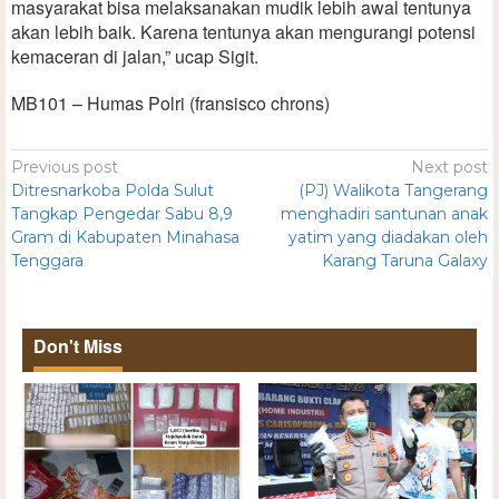
masyarakat bisa melaksanakan mudik lebih awal tentunya
akan lebih baik. Karena tentunya akan mengurangi potensi
kemaceran di jalan,” ucap Sigit.
MB101 – Humas Polri (fransisco chrons)
Previous post
Next post
Ditresnarkoba Polda Sulut
(PJ) Walikota Tangerang
Tangkap Pengedar Sabu 8,9
menghadiri santunan anak
Gram di Kabupaten Minahasa
yatim yang diadakan oleh
Tenggara
Karang Taruna Galaxy
Don't Miss