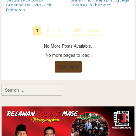
Greenhouse SPPG Polri
Jakarta On The Spot
Palmerah
1
2
3
…
811
Next
No More Posts Available.
No more pages to load.
View More