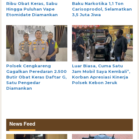
Ribu Obat Keras, Sabu
Baku Narkotika 1,1 Ton
Hingga Puluhan Vape
Carisoprodol, Selamatkan
Etomidate Diamankan
3,5 Juta Jiwa
Polsek Cengkareng
Luar Biasa, Cuma Satu
Gagalkan Peredaran 2.500
Jam Mobil Saya Kembali”,
Butir Obat Keras Daftar G,
Korban Apresiasi Kinerja
Satu Pengedar
Polsek Kebon Jeruk
Diamankan
News Feed