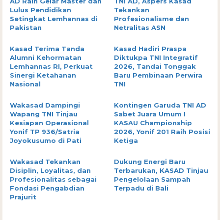
AD Raih Gelar Master dan
TNI AD, Aspers Kasad
Lulus Pendidikan
Tekankan
Setingkat Lemhannas di
Profesionalisme dan
Pakistan
Netralitas ASN
Kasad Terima Tanda
Kasad Hadiri Praspa
Alumni Kehormatan
Diktukpa TNI Integratif
Lemhannas RI, Perkuat
2026, Tandai Tonggak
Sinergi Ketahanan
Baru Pembinaan Perwira
Nasional
TNI
Wakasad Dampingi
Kontingen Garuda TNI AD
Wapang TNI Tinjau
Sabet Juara Umum I
Kesiapan Operasional
KASAU Championship
Yonif TP 936/Satria
2026, Yonif 201 Raih Posisi
Joyokusumo di Pati
Ketiga
Wakasad Tekankan
Dukung Energi Baru
Disiplin, Loyalitas, dan
Terbarukan, KASAD Tinjau
Profesionalitas sebagai
Pengelolaan Sampah
Fondasi Pengabdian
Terpadu di Bali
Prajurit