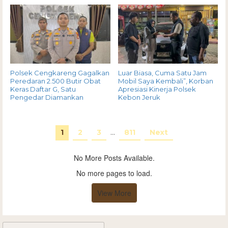
Polsek Cengkareng Gagalkan
Luar Biasa, Cuma Satu Jam
Peredaran 2.500 Butir Obat
Mobil Saya Kembali”, Korban
Keras Daftar G, Satu
Apresiasi Kinerja Polsek
Pengedar Diamankan
Kebon Jeruk
1
2
3
…
811
Next
No More Posts Available.
No more pages to load.
View More