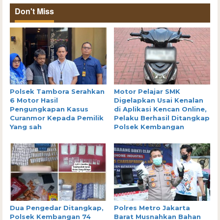
Don't Miss
Polsek Tambora Serahkan
Motor Pelajar SMK
6 Motor Hasil
Digelapkan Usai Kenalan
Pengungkapan Kasus
di Aplikasi Kencan Online,
Curanmor Kepada Pemilik
Pelaku Berhasil Ditangkap
Yang sah
Polsek Kembangan
Dua Pengedar Ditangkap,
Polres Metro Jakarta
Polsek Kembangan 74
Barat Musnahkan Bahan