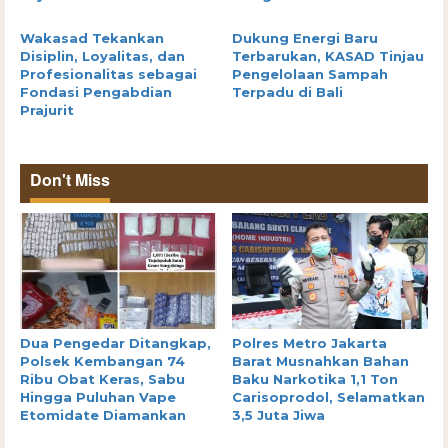
Wakasad Tekankan
Dukung Energi Baru
Disiplin, Loyalitas, dan
Terbarukan, KASAD Tinjau
Profesionalitas sebagai
Pengelolaan Sampah
Fondasi Pengabdian
Terpadu di Bali
Prajurit
Don't Miss
Dua Pengedar Ditangkap,
Polres Metro Jakarta
Polsek Kembangan 74
Barat Musnahkan Bahan
Ribu Obat Keras, Sabu
Baku Narkotika 1,1 Ton
Hingga Puluhan Vape
Carisoprodol, Selamatkan
Etomidate Diamankan
3,5 Juta Jiwa