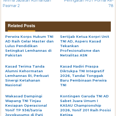
Terima Jabatan Komandan
Peringatan HUT Pomal Ke-
Pasmar 2
78
Related Posts
Perwira Korps Hukum TNI
Sertijab Ketua Korpri Unit
AD Raih Gelar Master dan
TNI AD, Aspers Kasad
Lulus Pendidikan
Tekankan
Setingkat Lemhannas di
Profesionalisme dan
Pakistan
Netralitas ASN
Kasad Terima Tanda
Kasad Hadiri Praspa
Alumni Kehormatan
Diktukpa TNI Integratif
Lemhannas RI, Perkuat
2026, Tandai Tonggak
Sinergi Ketahanan
Baru Pembinaan Perwira
Nasional
TNI
Wakasad Dampingi
Kontingen Garuda TNI AD
Wapang TNI Tinjau
Sabet Juara Umum I
Kesiapan Operasional
KASAU Championship
Yonif TP 936/Satria
2026, Yonif 201 Raih Posisi
Joyokusumo di Pati
Ketiga