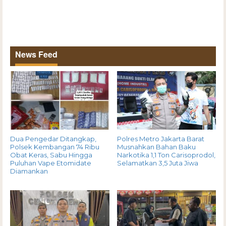
News Feed
Dua Pengedar Ditangkap,
Polres Metro Jakarta Barat
Polsek Kembangan 74 Ribu
Musnahkan Bahan Baku
Obat Keras, Sabu Hingga
Narkotika 1,1 Ton Carisoprodol,
Puluhan Vape Etomidate
Selamatkan 3,5 Juta Jiwa
Diamankan