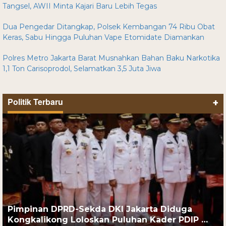
Tangsel, AWII Minta Kajari Baru Lebih Tegas
Dua Pengedar Ditangkap, Polsek Kembangan 74 Ribu Obat
Keras, Sabu Hingga Puluhan Vape Etomidate Diamankan
Polres Metro Jakarta Barat Musnahkan Bahan Baku Narkotika
1,1 Ton Carisoprodol, Selamatkan 3,5 Juta Jiwa
Politik Terbaru
+
Pimpinan DPRD-Sekda DKI Jakarta Diduga
Kongkalikong Loloskan Puluhan Kader PDIP …