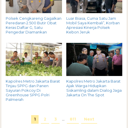
Polsek Cengkareng Gagalkan
Luar Biasa, Cuma Satu Jam
Peredaran 2.500 Butir Obat
Mobil Saya Kembali”, Korban
Keras Daftar G, Satu
Apresiasi Kinerja Polsek
Pengedar Diamankan
Kebon Jeruk
Kapolres Metro Jakarta Barat
Kapolres Metro Jakarta Barat
Tinjau SPPG dan Panen
Ajak Warga Hidupkan
Sayuran Pokcoy Di
Siskamling dalam Dialog Jaga
Greenhouse SPPG Polri
Jakarta On The Spot
Palmerah
1
2
3
…
811
Next