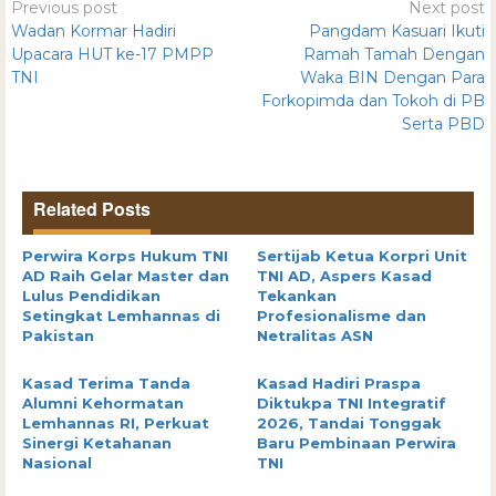
Previous post
Next post
Wadan Kormar Hadiri
Pangdam Kasuari Ikuti
Upacara HUT ke-17 PMPP
Ramah Tamah Dengan
TNI
Waka BIN Dengan Para
Forkopimda dan Tokoh di PB
Serta PBD
Related Posts
Perwira Korps Hukum TNI
Sertijab Ketua Korpri Unit
AD Raih Gelar Master dan
TNI AD, Aspers Kasad
Lulus Pendidikan
Tekankan
Setingkat Lemhannas di
Profesionalisme dan
Pakistan
Netralitas ASN
Kasad Terima Tanda
Kasad Hadiri Praspa
Alumni Kehormatan
Diktukpa TNI Integratif
Lemhannas RI, Perkuat
2026, Tandai Tonggak
Sinergi Ketahanan
Baru Pembinaan Perwira
Nasional
TNI