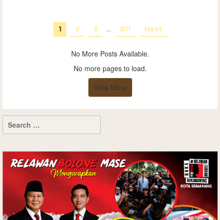
1
2
3
…
811
Next
No More Posts Available.
No more pages to load.
View More