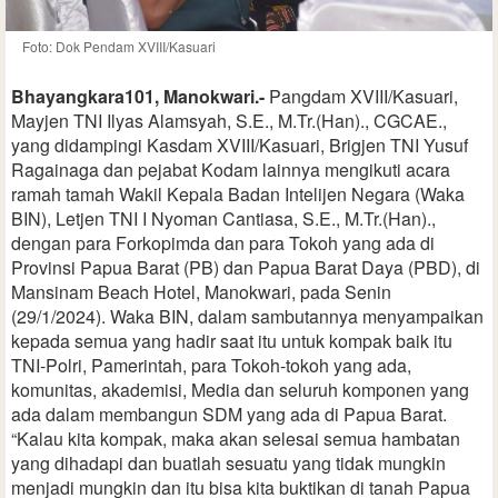
Foto: Dok Pendam XVIII/Kasuari
Bhayangkara101, Manokwari.-
Pangdam XVIII/Kasuari,
Mayjen TNI Ilyas Alamsyah, S.E., M.Tr.(Han)., CGCAE.,
yang didampingi Kasdam XVIII/Kasuari, Brigjen TNI Yusuf
Ragainaga dan pejabat Kodam lainnya mengikuti acara
ramah tamah Wakil Kepala Badan Intelijen Negara (Waka
BIN), Letjen TNI I Nyoman Cantiasa, S.E., M.Tr.(Han).,
dengan para Forkopimda dan para Tokoh yang ada di
Provinsi Papua Barat (PB) dan Papua Barat Daya (PBD), di
Mansinam Beach Hotel, Manokwari, pada Senin
(29/1/2024). Waka BIN, dalam sambutannya menyampaikan
kepada semua yang hadir saat itu untuk kompak baik itu
TNI-Polri, Pamerintah, para Tokoh-tokoh yang ada,
komunitas, akademisi, Media dan seluruh komponen yang
ada dalam membangun SDM yang ada di Papua Barat.
“Kalau kita kompak, maka akan selesai semua hambatan
yang dihadapi dan buatlah sesuatu yang tidak mungkin
menjadi mungkin dan itu bisa kita buktikan di tanah Papua