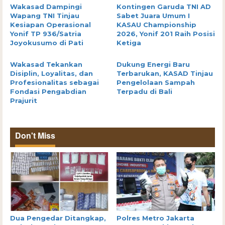
Wakasad Dampingi
Kontingen Garuda TNI AD
Wapang TNI Tinjau
Sabet Juara Umum I
Kesiapan Operasional
KASAU Championship
Yonif TP 936/Satria
2026, Yonif 201 Raih Posisi
Joyokusumo di Pati
Ketiga
Wakasad Tekankan
Dukung Energi Baru
Disiplin, Loyalitas, dan
Terbarukan, KASAD Tinjau
Profesionalitas sebagai
Pengelolaan Sampah
Fondasi Pengabdian
Terpadu di Bali
Prajurit
Don't Miss
Dua Pengedar Ditangkap,
Polres Metro Jakarta