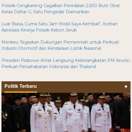
Polsek Cengkareng Gagalkan Peredaran 2.500 Butir Obat
Keras Daftar G, Satu Pengedar Diamankan
Luar Biasa, Cuma Satu Jam Mobil Saya Kembali”, Korban
Apresiasi Kinerja Polsek Kebon Jeruk
Menkeu Tegaskan Dukungan Pemerintah untuk Perkuat
Industri Otomotif dan Kendaraan Listrik Nasional
Presiden Prabowo Antar Langsung Keberangkatan PM Anutin,
Perkuat Persahabatan Indonesia dan Thailand
Politik Terbaru
+