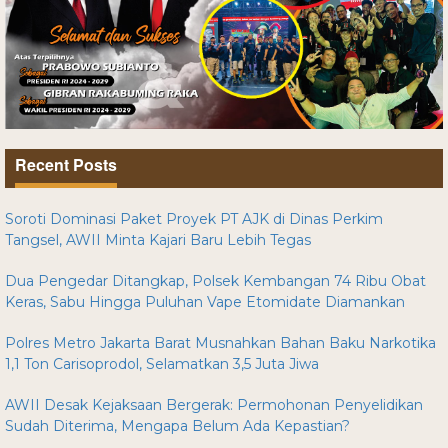
Recent Posts
Soroti Dominasi Paket Proyek PT AJK di Dinas Perkim
Tangsel, AWII Minta Kajari Baru Lebih Tegas
Dua Pengedar Ditangkap, Polsek Kembangan 74 Ribu Obat
Keras, Sabu Hingga Puluhan Vape Etomidate Diamankan
Polres Metro Jakarta Barat Musnahkan Bahan Baku Narkotika
1,1 Ton Carisoprodol, Selamatkan 3,5 Juta Jiwa
AWII Desak Kejaksaan Bergerak: Permohonan Penyelidikan
Sudah Diterima, Mengapa Belum Ada Kepastian?