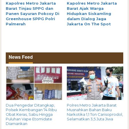
Kapolres Metro Jakarta
Kapolres Metro Jakarta
Barat Tinjau SPPG dan
Barat Ajak Warga
Panen Sayuran Pokcoy Di
Hidupkan Siskamling
Greenhouse SPPG Polri
dalam Dialog Jaga
Palmerah
Jakarta On The Spot
News Feed
Dua Pengedar Ditangkap,
Polres Metro Jakarta Barat
Polsek Kembangan 74 Ribu
Musnahkan Bahan Baku
Obat Keras, Sabu Hingga
Narkotika 1,1 Ton Carisoprodol,
Puluhan Vape Etomidate
Selamatkan 3,5 Juta Jiwa
Diamankan