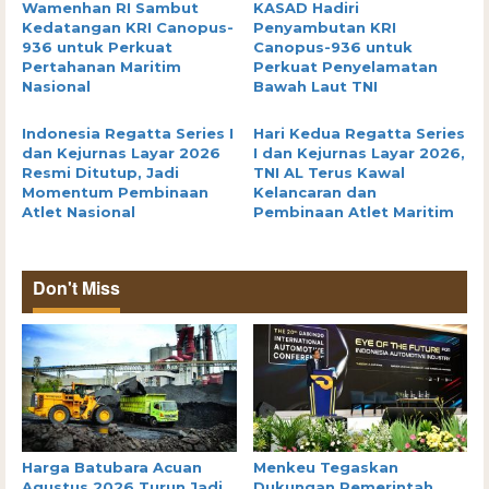
Wamenhan RI Sambut
KASAD Hadiri
Kedatangan KRI Canopus-
Penyambutan KRI
936 untuk Perkuat
Canopus-936 untuk
Pertahanan Maritim
Perkuat Penyelamatan
Nasional
Bawah Laut TNI
Indonesia Regatta Series I
Hari Kedua Regatta Series
dan Kejurnas Layar 2026
I dan Kejurnas Layar 2026,
Resmi Ditutup, Jadi
TNI AL Terus Kawal
Momentum Pembinaan
Kelancaran dan
Atlet Nasional
Pembinaan Atlet Maritim
Don't Miss
Harga Batubara Acuan
Menkeu Tegaskan
Agustus 2026 Turun Jadi
Dukungan Pemerintah