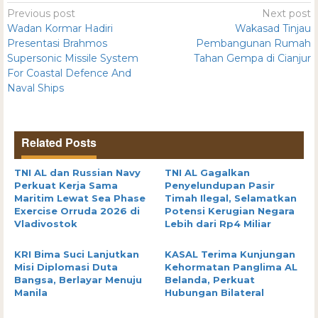
Previous post
Next post
Wadan Kormar Hadiri
Wakasad Tinjau
Presentasi Brahmos
Pembangunan Rumah
Supersonic Missile System
Tahan Gempa di Cianjur
For Coastal Defence And
Naval Ships
Related Posts
TNI AL dan Russian Navy
TNI AL Gagalkan
Perkuat Kerja Sama
Penyelundupan Pasir
Maritim Lewat Sea Phase
Timah Ilegal, Selamatkan
Exercise Orruda 2026 di
Potensi Kerugian Negara
Vladivostok
Lebih dari Rp4 Miliar
KRI Bima Suci Lanjutkan
KASAL Terima Kunjungan
Misi Diplomasi Duta
Kehormatan Panglima AL
Bangsa, Berlayar Menuju
Belanda, Perkuat
Manila
Hubungan Bilateral