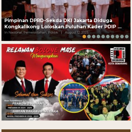
Pimpinan DPRD-Sekda DKI Jakarta Diduga
Kongkalikong Loloskan Puluhan Kader PDIP …
In Nasional, Pemerintahan, Politik
|
August 12, 2025