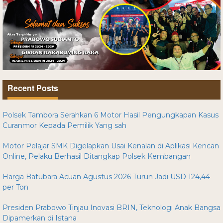
Recent Posts
Polsek Tambora Serahkan 6 Motor Hasil Pengungkapan Kasus
Curanmor Kepada Pemilik Yang sah
Motor Pelajar SMK Digelapkan Usai Kenalan di Aplikasi Kencan
Online, Pelaku Berhasil Ditangkap Polsek Kembangan
Harga Batubara Acuan Agustus 2026 Turun Jadi USD 124,44
per Ton
Presiden Prabowo Tinjau Inovasi BRIN, Teknologi Anak Bangsa
Dipamerkan di Istana