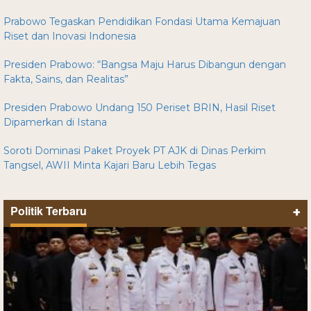
Prabowo Tegaskan Pendidikan Fondasi Utama Kemajuan
Riset dan Inovasi Indonesia
Presiden Prabowo: “Bangsa Maju Harus Dibangun dengan
Fakta, Sains, dan Realitas”
Presiden Prabowo Undang 150 Periset BRIN, Hasil Riset
Dipamerkan di Istana
Soroti Dominasi Paket Proyek PT AJK di Dinas Perkim
Tangsel, AWII Minta Kajari Baru Lebih Tegas
Politik Terbaru
+