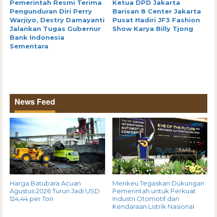
Pemerintah Resmi Terima
Ketua DPD Jakarta
Pengunduran Diri Perry
Barisan 8 Center Jakarta
Warjiyo, Destry Damayanti
Pusat Hadiri JF3 Fashion
Jalankan Tugas Gubernur
Show Karya Billy Tjong
Bank Indonesia
Sementara
News Feed
Harga Batubara Acuan
Menkeu Tegaskan Dukungan
Agustus 2026 Turun Jadi USD
Pemerintah untuk Perkuat
124,44 per Ton
Industri Otomotif dan
Kendaraan Listrik Nasional