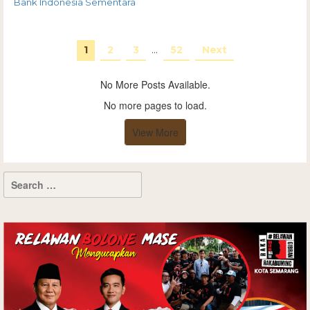
Bank Indonesia Sementara
1
2
3
…
52
Next
No More Posts Available.
No more pages to load.
View More