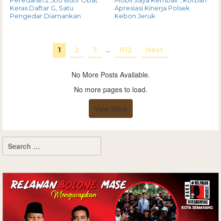
Keras Daftar G, Satu
Apresiasi Kinerja Polsek
Pengedar Diamankan
Kebon Jeruk
1
2
3
…
812
Next
No More Posts Available.
No more pages to load.
View More