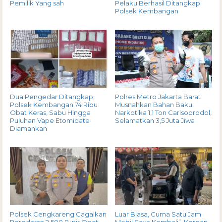
Pemilik Yang sah
Pelaku Berhasil Ditangkap
Polsek Kembangan
Dua Pengedar Ditangkap,
Polres Metro Jakarta Barat
Polsek Kembangan 74 Ribu
Musnahkan Bahan Baku
Obat Keras, Sabu Hingga
Narkotika 1,1 Ton Carisoprodol,
Puluhan Vape Etomidate
Selamatkan 3,5 Juta Jiwa
Diamankan
Polsek Cengkareng Gagalkan
Luar Biasa, Cuma Satu Jam
Peredaran 2.500 Butir Obat
Mobil Saya Kembali”, Korban