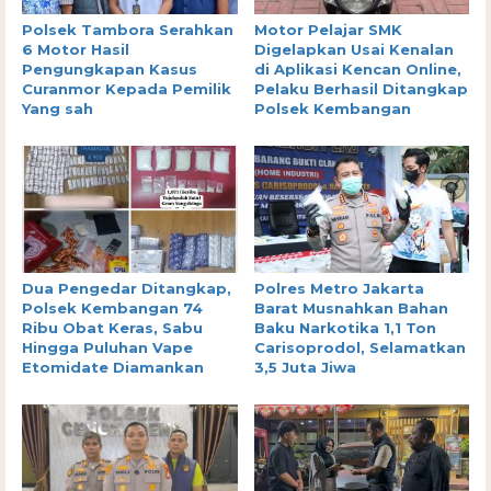
Polsek Tambora Serahkan
Motor Pelajar SMK
6 Motor Hasil
Digelapkan Usai Kenalan
Pengungkapan Kasus
di Aplikasi Kencan Online,
Curanmor Kepada Pemilik
Pelaku Berhasil Ditangkap
Yang sah
Polsek Kembangan
Dua Pengedar Ditangkap,
Polres Metro Jakarta
Polsek Kembangan 74
Barat Musnahkan Bahan
Ribu Obat Keras, Sabu
Baku Narkotika 1,1 Ton
Hingga Puluhan Vape
Carisoprodol, Selamatkan
Etomidate Diamankan
3,5 Juta Jiwa