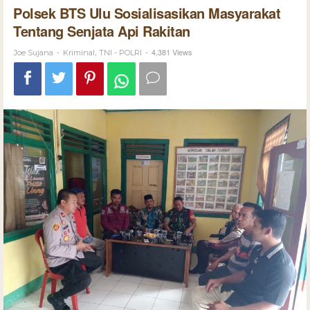
Polsek BTS Ulu Sosialisasikan Masyarakat
Tentang Senjata Api Rakitan
-
,
-
4,381 Views
Joe Sujana
Kriminal
TNI - POLRI