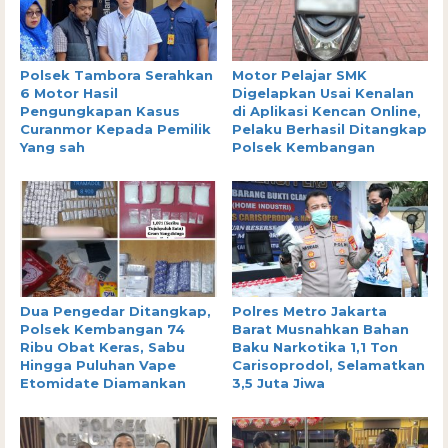
Polsek Tambora Serahkan
Motor Pelajar SMK
6 Motor Hasil
Digelapkan Usai Kenalan
Pengungkapan Kasus
di Aplikasi Kencan Online,
Curanmor Kepada Pemilik
Pelaku Berhasil Ditangkap
Yang sah
Polsek Kembangan
Dua Pengedar Ditangkap,
Polres Metro Jakarta
Polsek Kembangan 74
Barat Musnahkan Bahan
Ribu Obat Keras, Sabu
Baku Narkotika 1,1 Ton
Hingga Puluhan Vape
Carisoprodol, Selamatkan
Etomidate Diamankan
3,5 Juta Jiwa