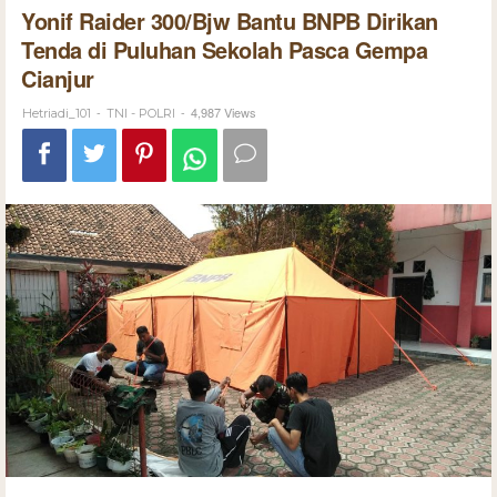
Yonif Raider 300/Bjw Bantu BNPB Dirikan
Tenda di Puluhan Sekolah Pasca Gempa
Cianjur
-
-
4,987 Views
Hetriadi_101
TNI - POLRI