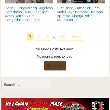
Polsek Cengkareng Gagalkan
Luar Biasa, Cuma Satu Jam
Peredaran 2.500 Butir Obat
Mobil Saya Kembali”, Korban
Keras Daftar G, Satu
Apresiasi Kinerja Polsek
Pengedar Diamankan
Kebon Jeruk
1
2
3
…
811
Next
No More Posts Available.
No more pages to load.
View More