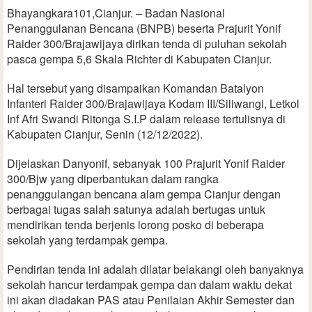
Bhayangkara101,Cianjur. – Badan Nasional
Penanggulanan Bencana (BNPB) beserta Prajurit Yonif
Raider 300/Brajawijaya dirikan tenda di puluhan sekolah
pasca gempa 5,6 Skala Richter di Kabupaten Cianjur.
Hal tersebut yang disampaikan Komandan Batalyon
Infanteri Raider 300/Brajawijaya Kodam III/Siliwangi, Letkol
Inf Afri Swandi Ritonga S.I.P dalam release tertulisnya di
Kabupaten Cianjur, Senin (12/12/2022).
Dijelaskan Danyonif, sebanyak 100 Prajurit Yonif Raider
300/Bjw yang diperbantukan dalam rangka
penanggulangan bencana alam gempa Cianjur dengan
berbagai tugas salah satunya adalah bertugas untuk
mendirikan tenda berjenis lorong posko di beberapa
sekolah yang terdampak gempa.
Pendirian tenda ini adalah dilatar belakangi oleh banyaknya
sekolah hancur terdampak gempa dan dalam waktu dekat
ini akan diadakan PAS atau Penilaian Akhir Semester dan