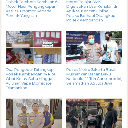
Polsek Tambora Serahkan 6
Motor Pelajar SMK
Motor Hasil Pengungkapan
Digelapkan Usai Kenalan di
Kasus Curanmor Kepada
Aplikasi Kencan Online,
Pemilik Yang sah
Pelaku Berhasil Ditangkap
Polsek Kembangan
Dua Pengedar Ditangkap,
Polres Metro Jakarta Barat
Polsek Kembangan 74 Ribu
Musnahkan Bahan Baku
Obat Keras, Sabu Hingga
Narkotika 1,1 Ton Carisoprodol,
Puluhan Vape Etomidate
Selamatkan 3,5 Juta Jiwa
Diamankan