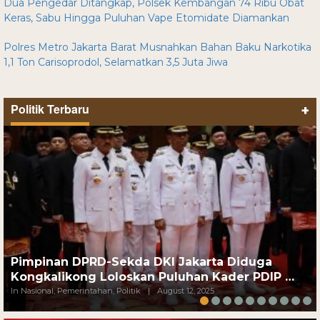
Dua Pengedar Ditangkap, Polsek Kembangan 74 Ribu Obat
Keras, Sabu Hingga Puluhan Vape Etomidate Diamankan
Polres Metro Jakarta Barat Musnahkan Bahan Baku Narkotika
1,1 Ton Carisoprodol, Selamatkan 3,5 Juta Jiwa
Politik Terbaru
+
Pimpinan DPRD-Sekda DKI Jakarta Diduga
Kongkalikong Loloskan Puluhan Kader PDIP …
In Nasional, Pemerintahan, Politik
|
August 12, 2025