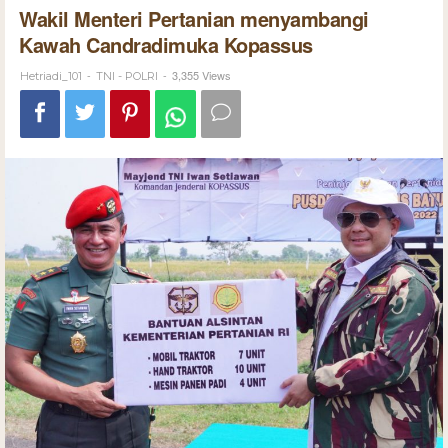
Wakil Menteri Pertanian menyambangi
Kawah Candradimuka Kopassus
-
-
3,355 Views
Hetriadi_101
TNI - POLRI