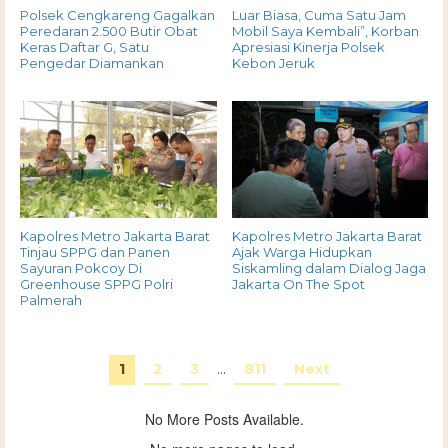
Polsek Cengkareng Gagalkan
Luar Biasa, Cuma Satu Jam
Peredaran 2.500 Butir Obat
Mobil Saya Kembali”, Korban
Keras Daftar G, Satu
Apresiasi Kinerja Polsek
Pengedar Diamankan
Kebon Jeruk
Kapolres Metro Jakarta Barat
Kapolres Metro Jakarta Barat
Tinjau SPPG dan Panen
Ajak Warga Hidupkan
Sayuran Pokcoy Di
Siskamling dalam Dialog Jaga
Greenhouse SPPG Polri
Jakarta On The Spot
Palmerah
1
2
3
…
811
Next
No More Posts Available.