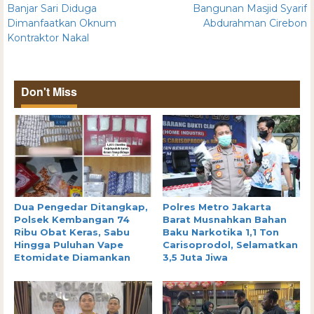
Banjar Sari Diduga
Bangunan Masjid Syarif
Dimanfaatkan Oknum
Abdurahman Cirebon
Kontraktor Nakal
Don't Miss
Dua Pengedar Ditangkap,
Polres Metro Jakarta
Polsek Kembangan 74
Barat Musnahkan Bahan
Ribu Obat Keras, Sabu
Baku Narkotika 1,1 Ton
Hingga Puluhan Vape
Carisoprodol, Selamatkan
Etomidate Diamankan
3,5 Juta Jiwa