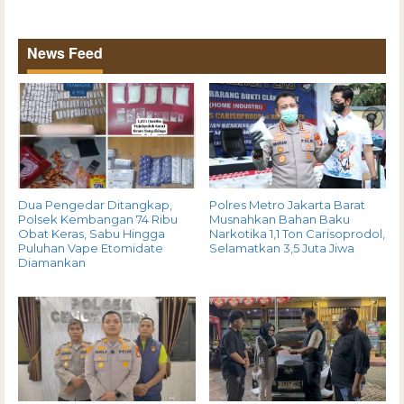
News Feed
Dua Pengedar Ditangkap,
Polres Metro Jakarta Barat
Polsek Kembangan 74 Ribu
Musnahkan Bahan Baku
Obat Keras, Sabu Hingga
Narkotika 1,1 Ton Carisoprodol,
Puluhan Vape Etomidate
Selamatkan 3,5 Juta Jiwa
Diamankan