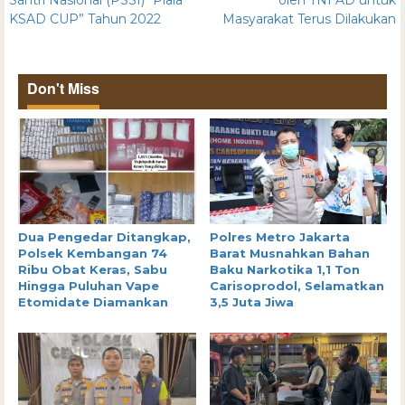
Santri Nasional (PSSI) “Piala
oleh TNI AD untuk
KSAD CUP” Tahun 2022
Masyarakat Terus Dilakukan
Don't Miss
Dua Pengedar Ditangkap,
Polres Metro Jakarta
Polsek Kembangan 74
Barat Musnahkan Bahan
Ribu Obat Keras, Sabu
Baku Narkotika 1,1 Ton
Hingga Puluhan Vape
Carisoprodol, Selamatkan
Etomidate Diamankan
3,5 Juta Jiwa