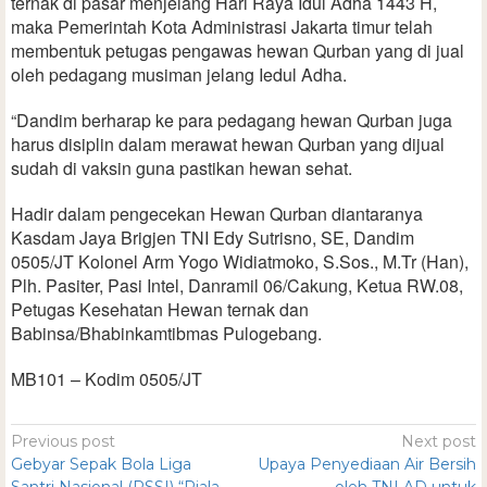
ternak di pasar menjelang Hari Raya Idul Adha 1443 H,
maka Pemerintah Kota Administrasi Jakarta timur telah
membentuk petugas pengawas hewan Qurban yang di jual
oleh pedagang musiman jelang Iedul Adha.
“Dandim berharap ke para pedagang hewan Qurban juga
harus disiplin dalam merawat hewan Qurban yang dijual
sudah di vaksin guna pastikan hewan sehat.
Hadir dalam pengecekan Hewan Qurban diantaranya
Kasdam Jaya Brigjen TNI Edy Sutrisno, SE, Dandim
0505/JT Kolonel Arm Yogo Widiatmoko, S.Sos., M.Tr (Han),
Plh. Pasiter, Pasi Intel, Danramil 06/Cakung, Ketua RW.08,
Petugas Kesehatan Hewan ternak dan
Babinsa/Bhabinkamtibmas Pulogebang.
MB101 – Kodim 0505/JT
Previous post
Next post
Gebyar Sepak Bola Liga
Upaya Penyediaan Air Bersih