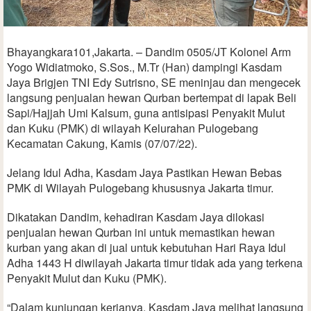
Bhayangkara101,Jakarta. – Dandim 0505/JT Kolonel Arm
Yogo Widiatmoko, S.Sos., M.Tr (Han) dampingi Kasdam
Jaya Brigjen TNI Edy Sutrisno, SE meninjau dan mengecek
langsung penjualan hewan Qurban bertempat di lapak Beli
Sapi/Hajjah Umi Kalsum, guna antisipasi Penyakit Mulut
dan Kuku (PMK) di wilayah Kelurahan Pulogebang
Kecamatan Cakung, Kamis (07/07/22).
Jelang Idul Adha, Kasdam Jaya Pastikan Hewan Bebas
PMK di Wilayah Pulogebang khususnya Jakarta timur.
Dikatakan Dandim, kehadiran Kasdam Jaya dilokasi
penjualan hewan Qurban ini untuk memastikan hewan
kurban yang akan di jual untuk kebutuhan Hari Raya Idul
Adha 1443 H diwilayah Jakarta timur tidak ada yang terkena
Penyakit Mulut dan Kuku (PMK).
“Dalam kunjungan kerjanya, Kasdam Jaya melihat langsung