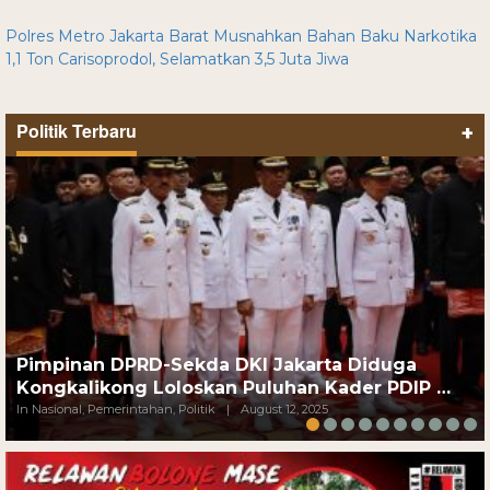
Polres Metro Jakarta Barat Musnahkan Bahan Baku Narkotika
1,1 Ton Carisoprodol, Selamatkan 3,5 Juta Jiwa
Politik Terbaru
+
Pimpinan DPRD-Sekda DKI Jakarta Diduga
Kongkalikong Loloskan Puluhan Kader PDIP …
In Nasional, Pemerintahan, Politik
|
August 12, 2025