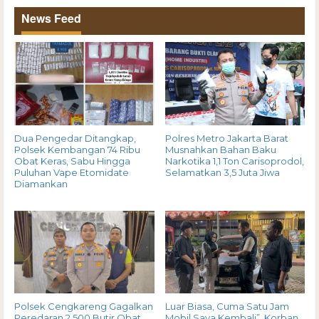
News Feed
Dua Pengedar Ditangkap,
Polres Metro Jakarta Barat
Polsek Kembangan 74 Ribu
Musnahkan Bahan Baku
Obat Keras, Sabu Hingga
Narkotika 1,1 Ton Carisoprodol,
Puluhan Vape Etomidate
Selamatkan 3,5 Juta Jiwa
Diamankan
Polsek Cengkareng Gagalkan
Luar Biasa, Cuma Satu Jam
Peredaran 2.500 Butir Obat
Mobil Saya Kembali”, Korban