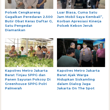
Polsek Cengkareng
Luar Biasa, Cuma Satu
Gagalkan Peredaran 2.500
Jam Mobil Saya Kembali”,
Butir Obat Keras Daftar G,
Korban Apresiasi Kinerja
Satu Pengedar
Polsek Kebon Jeruk
Diamankan
Kapolres Metro Jakarta
Kapolres Metro Jakarta
Barat Tinjau SPPG dan
Barat Ajak Warga
Panen Sayuran Pokcoy Di
Hidupkan Siskamling
Greenhouse SPPG Polri
dalam Dialog Jaga
Palmerah
Jakarta On The Spot