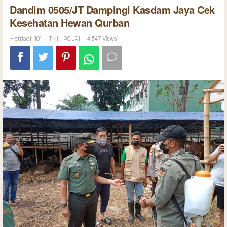
Dandim 0505/JT Dampingi Kasdam Jaya Cek
Kesehatan Hewan Qurban
-
-
4,547 Views
Hetriadi_101
TNI - POLRI