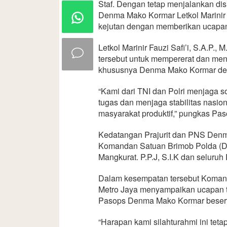
Staf. Dengan tetap menjalankan disi
Denma Mako Kormar Letkol Marinir F
kejutan dengan memberikan ucapa
Letkol Marinir Fauzi Safi’i, S.A.P.
tersebut untuk mempererat dan menin
khususnya Denma Mako Kormar den
“Kami dari TNI dan Polri menjaga s
tugas dan menjaga stabilitas nasio
masyarakat produktif,” pungkas P
Kedatangan Prajurit dan PNS Den
Komandan Satuan Brimob Polda (Da
Mangkurat. P.P.J, S.I.K dan seluruh
Dalam kesempatan tersebut Koman
Metro Jaya menyampaikan ucapan te
Pasops Denma Mako Kormar beserta 
“Harapan kami silahturahmi ini teta