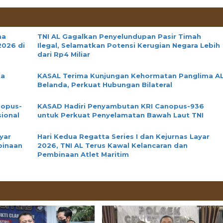
ma
TNI AL Gagalkan Penyelundupan Pasir Timah
2026 di
Ilegal, Selamatkan Potensi Kerugian Negara Lebih
dari Rp4 Miliar
ta
KASAL Terima Kunjungan Kehormatan Panglima A
Belanda, Perkuat Hubungan Bilateral
nopus-
KASAD Hadiri Penyambutan KRI Canopus-936
ional
untuk Perkuat Penyelamatan Bawah Laut TNI
yar
Hari Kedua Regatta Series I dan Kejurnas Layar
binaan
2026, TNI AL Terus Kawal Kelancaran dan
Pembinaan Atlet Maritim