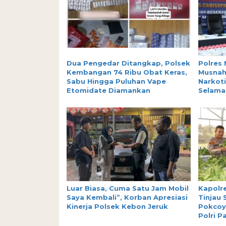
Dua Pengedar Ditangkap, Polsek
Polres 
Kembangan 74 Ribu Obat Keras,
Musnah
Sabu Hingga Puluhan Vape
Narkoti
Etomidate Diamankan
Selamat
Luar Biasa, Cuma Satu Jam Mobil
Kapolre
Saya Kembali”, Korban Apresiasi
Tinjau
Kinerja Polsek Kebon Jeruk
Pokcoy
Polri P