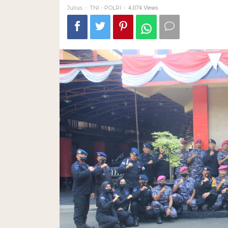
-
-
4,074 Views
Julius
TNI - POLRI