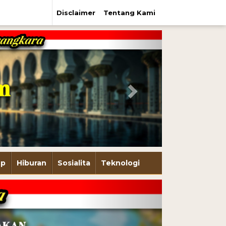
Disclaimer
Tentang Kami
Next
up
Hiburan
Sosialita
Teknologi
Next