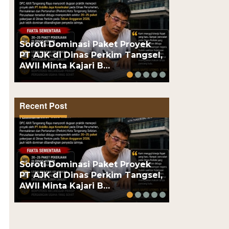
Dua Pengeda
Soroti Dominasi Paket Proyek
Polsek Kem
PT AJK di Dinas Perkim Tangsel,
Obat Keras,
AWII Minta Kajari B…
Puluhan…
Recent Post
Dua Pengeda
Soroti Dominasi Paket Proyek
Polsek Kem
PT AJK di Dinas Perkim Tangsel,
Obat Keras,
AWII Minta Kajari B…
Puluhan…