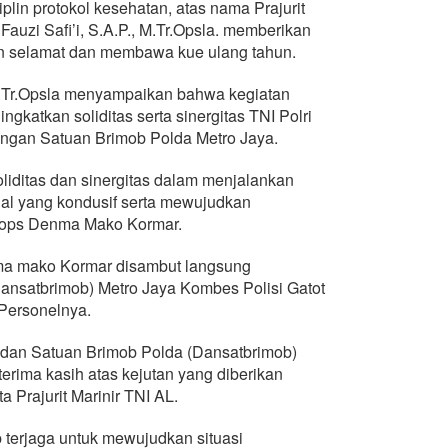
plin protokol kesehatan, atas nama Prajurit
auzi Safi’i, S.A.P., M.Tr.Opsla. memberikan
n selamat dan membawa kue ulang tahun.
, M.Tr.Opsla menyampaikan bahwa kegiatan
gkatkan soliditas serta sinergitas TNI Polri
gan Satuan Brimob Polda Metro Jaya.
oliditas dan sinergitas dalam menjalankan
nal yang kondusif serta mewujudkan
asops Denma Mako Kormar.
ma mako Kormar disambut langsung
nsatbrimob) Metro Jaya Kombes Polisi Gatot
 Personelnya.
dan Satuan Brimob Polda (Dansatbrimob)
rima kasih atas kejutan yang diberikan
Prajurit Marinir TNI AL.
p terjaga untuk mewujudkan situasi