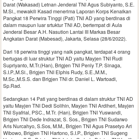
Darat (Wakasad) Letnan Jenderal TNI Agus Subiyanto, S.E.
M.Si., mewakili Kasad menerima Laporan Korps Kenaikan
Pangkat 18 Perwira Tinggi (Pati) TNI AD yang berdinas di
dalam maupun luar srtuktur TNI AD, bertempat di Aula
Jenderal Besar A.H. Nasution Lantai III Markas Besar
Angkatan Darat (Mabesad), Jakarta, Selasa (28/6/2022).
Dari 18 perwira tinggi yang naik pangkat, terdapat 4 orang
bertugas di luar struktur TNI AD yaitu Mayjen TNI Rudi
Supriyanto, M.Tr.(Han), Brigjen TNI Penly T.P. Sinaga,
S.I.P.,M.Si., Brigjen TNI Elphis Rudy, S.E.,M.M.,
M.Sc.,M.S.S. dan Brigjen TNI dr. Daniel L. Wartoadi,
Sp.Rad.
Sedangkan 14 Pati yang berdinas di dalam struktur TNI AD
yaitu Mayjen TNI Dedi Solihin, Mayjen TNI Ardiheri, Mayjen
TNI Syafrial, PSC., M.Tr. (Han), Brigjen TNI Yuswandi,
Brigjen TNI Dede Indrazat, S. Sos., Brigjen TNI Sudarwo
Aris Nurcahyo, S.Sos, M.M., Brigjen TNI Agus Prasetyo Ari
Wibowo, Brigjen TNI Hartono, S.I.P., Brigjen TNI Sugeng