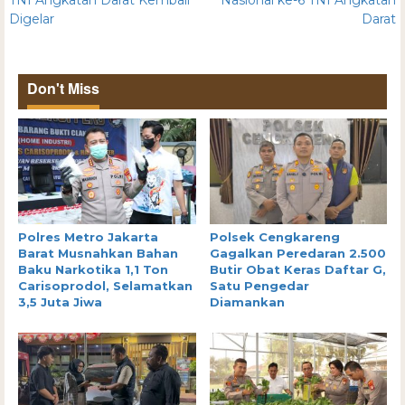
TNI Angkatan Darat Kembali
Nasional ke-6 TNI Angkatan
Digelar
Darat
Don't Miss
Polres Metro Jakarta
Polsek Cengkareng
Barat Musnahkan Bahan
Gagalkan Peredaran 2.500
Baku Narkotika 1,1 Ton
Butir Obat Keras Daftar G,
Carisoprodol, Selamatkan
Satu Pengedar
3,5 Juta Jiwa
Diamankan