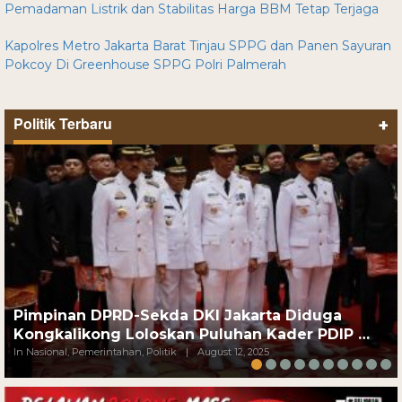
Pemadaman Listrik dan Stabilitas Harga BBM Tetap Terjaga
Kapolres Metro Jakarta Barat Tinjau SPPG dan Panen Sayuran
Pokcoy Di Greenhouse SPPG Polri Palmerah
Politik Terbaru
+
Pimpinan DPRD-Sekda DKI Jakarta Diduga
Kongkalikong Loloskan Puluhan Kader PDIP …
In Nasional, Pemerintahan, Politik
|
August 12, 2025