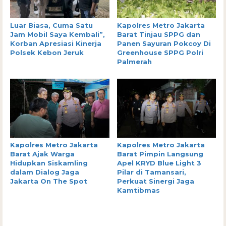
Luar Biasa, Cuma Satu
Kapolres Metro Jakarta
Jam Mobil Saya Kembali”,
Barat Tinjau SPPG dan
Korban Apresiasi Kinerja
Panen Sayuran Pokcoy Di
Polsek Kebon Jeruk
Greenhouse SPPG Polri
Palmerah
Kapolres Metro Jakarta
Kapolres Metro Jakarta
Barat Ajak Warga
Barat Pimpin Langsung
Hidupkan Siskamling
Apel KRYD Blue Light 3
dalam Dialog Jaga
Pilar di Tamansari,
Jakarta On The Spot
Perkuat Sinergi Jaga
Kamtibmas