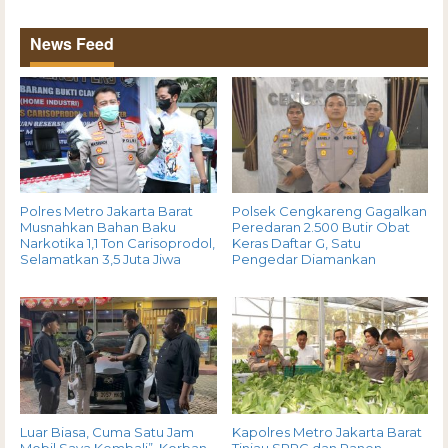
News Feed
Polres Metro Jakarta Barat
Polsek Cengkareng Gagalkan
Musnahkan Bahan Baku
Peredaran 2.500 Butir Obat
Narkotika 1,1 Ton Carisoprodol,
Keras Daftar G, Satu
Selamatkan 3,5 Juta Jiwa
Pengedar Diamankan
Luar Biasa, Cuma Satu Jam
Kapolres Metro Jakarta Barat
Mobil Saya Kembali”, Korban
Tinjau SPPG dan Panen