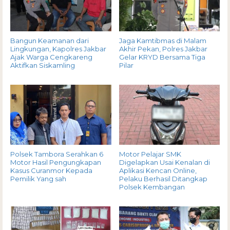
Bangun Keamanan dari
Jaga Kamtibmas di Malam
Lingkungan, Kapolres Jakbar
Akhir Pekan, Polres Jakbar
Ajak Warga Cengkareng
Gelar KRYD Bersama Tiga
Aktifkan Siskamling
Pilar
Polsek Tambora Serahkan 6
Motor Pelajar SMK
Motor Hasil Pengungkapan
Digelapkan Usai Kenalan di
Kasus Curanmor Kepada
Aplikasi Kencan Online,
Pemilik Yang sah
Pelaku Berhasil Ditangkap
Polsek Kembangan