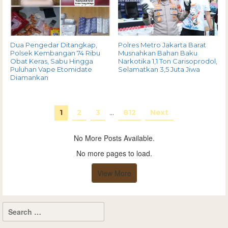
Dua Pengedar Ditangkap,
Polres Metro Jakarta Barat
Polsek Kembangan 74 Ribu
Musnahkan Bahan Baku
Obat Keras, Sabu Hingga
Narkotika 1,1 Ton Carisoprodol,
Puluhan Vape Etomidate
Selamatkan 3,5 Juta Jiwa
Diamankan
1
2
3
…
812
Next
No More Posts Available.
No more pages to load.
View More