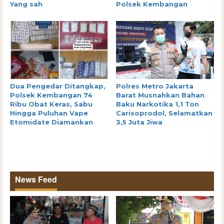
Yang sah
Polsek Kembangan
Dua Pengedar Ditangkap,
Polres Metro Jakarta
Polsek Kembangan 74
Barat Musnahkan Bahan
Ribu Obat Keras, Sabu
Baku Narkotika 1,1 Ton
Hingga Puluhan Vape
Carisoprodol, Selamatkan
Etomidate Diamankan
3,5 Juta Jiwa
News Feed