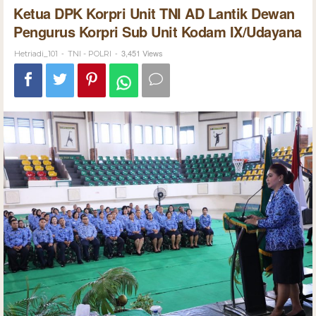
Ketua DPK Korpri Unit TNI AD Lantik Dewan
Pengurus Korpri Sub Unit Kodam IX/Udayana
-
-
3,451 Views
Hetriadi_101
TNI - POLRI