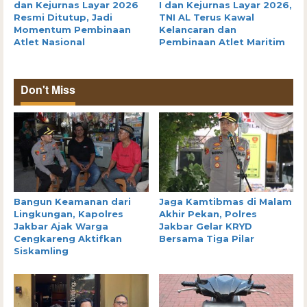
dan Kejurnas Layar 2026
I dan Kejurnas Layar 2026,
Resmi Ditutup, Jadi
TNI AL Terus Kawal
Momentum Pembinaan
Kelancaran dan
Atlet Nasional
Pembinaan Atlet Maritim
Don't Miss
Bangun Keamanan dari
Jaga Kamtibmas di Malam
Lingkungan, Kapolres
Akhir Pekan, Polres
Jakbar Ajak Warga
Jakbar Gelar KRYD
Cengkareng Aktifkan
Bersama Tiga Pilar
Siskamling