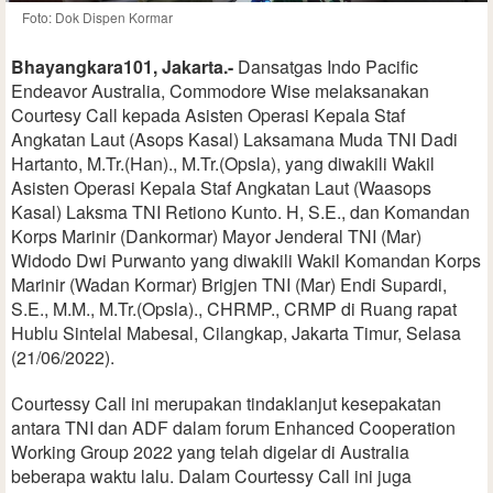
Foto: Dok Dispen Kormar
Bhayangkara101, Jakarta.-
Dansatgas Indo Pacific
Endeavor Australia, Commodore Wise melaksanakan
Courtesy Call kepada Asisten Operasi Kepala Staf
Angkatan Laut (Asops Kasal) Laksamana Muda TNI Dadi
Hartanto, M.Tr.(Han)., M.Tr.(Opsla), yang diwakili Wakil
Asisten Operasi Kepala Staf Angkatan Laut (Waasops
Kasal) Laksma TNI Retiono Kunto. H, S.E., dan Komandan
Korps Marinir (Dankormar) Mayor Jenderal TNI (Mar)
Widodo Dwi Purwanto yang diwakili Wakil Komandan Korps
Marinir (Wadan Kormar) Brigjen TNI (Mar) Endi Supardi,
S.E., M.M., M.Tr.(Opsla)., CHRMP., CRMP di Ruang rapat
Hublu Sintelal Mabesal, Cilangkap, Jakarta Timur, Selasa
(21/06/2022).
Courtessy Call ini merupakan tindaklanjut kesepakatan
antara TNI dan ADF dalam forum Enhanced Cooperation
Working Group 2022 yang telah digelar di Australia
beberapa waktu lalu. Dalam Courtessy Call ini juga