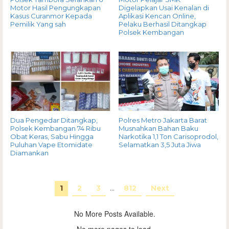
Motor Hasil Pengungkapan
Digelapkan Usai Kenalan di
Kasus Curanmor Kepada
Aplikasi Kencan Online,
Pemilik Yang sah
Pelaku Berhasil Ditangkap
Polsek Kembangan
Dua Pengedar Ditangkap,
Polres Metro Jakarta Barat
Polsek Kembangan 74 Ribu
Musnahkan Bahan Baku
Obat Keras, Sabu Hingga
Narkotika 1,1 Ton Carisoprodol,
Puluhan Vape Etomidate
Selamatkan 3,5 Juta Jiwa
Diamankan
1
2
3
…
812
Next
No More Posts Available.