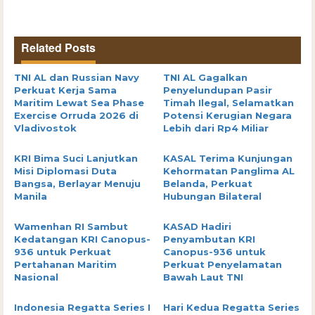
Related Posts
TNI AL dan Russian Navy
TNI AL Gagalkan
Perkuat Kerja Sama
Penyelundupan Pasir
Maritim Lewat Sea Phase
Timah Ilegal, Selamatkan
Exercise Orruda 2026 di
Potensi Kerugian Negara
Vladivostok
Lebih dari Rp4 Miliar
KRI Bima Suci Lanjutkan
KASAL Terima Kunjungan
Misi Diplomasi Duta
Kehormatan Panglima AL
Bangsa, Berlayar Menuju
Belanda, Perkuat
Manila
Hubungan Bilateral
Wamenhan RI Sambut
KASAD Hadiri
Kedatangan KRI Canopus-
Penyambutan KRI
936 untuk Perkuat
Canopus-936 untuk
Pertahanan Maritim
Perkuat Penyelamatan
Nasional
Bawah Laut TNI
Indonesia Regatta Series I
Hari Kedua Regatta Series