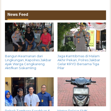
News Feed
Bangun Keamanan dari
Jaga Kamtibmas di Malam
Lingkungan, Kapolres Jakbar
Akhir Pekan, Polres Jakbar
Ajak Warga Cengkareng
Gelar KRYD Bersama Tiga
Aktifkan Siskamling
Pilar
Polsek Tambora Serahkan 6
Motor Pelajar SMK