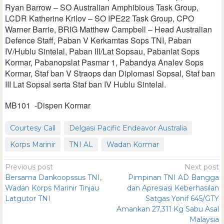
Ryan Barrow – SO Australian Amphibious Task Group,
LCDR Katherine Krilov – SO IPE22 Task Group, CPO
Warner Barrie, BRIG Matthew Campbell – Head Australian
Defence Staff, Paban V Kerkamtas Sops TNI, Paban
IV/Hublu Sintelal, Paban III/Lat Sopsau, Pabanlat Sops
Kormar, Pabanopslat Pasmar 1, Pabandya Analev Sops
Kormar, Staf ban V Straops dan Diplomasi Sopsal, Staf ban
III Lat Sopsal serta Staf ban IV Hublu Sintelal.
MB101 -Dispen Kormar
Courtesy Call
Delgasi Pacific Endeavor Australia
Korps Marinir
TNI AL
Wadan Kormar
Previous post
Next post
Bersama Dankoopssus TNI,
Pimpinan TNI AD Bangga
Wadan Korps Marinir Tinjau
dan Apresiasi Keberhasilan
Latgutor TNI
Satgas Yonif 645/GTY
Amankan 27,311 Kg Sabu Asal
Malaysia