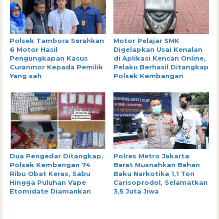
Polsek Tambora Serahkan
Motor Pelajar SMK
6 Motor Hasil
Digelapkan Usai Kenalan
Pengungkapan Kasus
di Aplikasi Kencan Online,
Curanmor Kepada Pemilik
Pelaku Berhasil Ditangkap
Yang sah
Polsek Kembangan
Dua Pengedar Ditangkap,
Polres Metro Jakarta
Polsek Kembangan 74
Barat Musnahkan Bahan
Ribu Obat Keras, Sabu
Baku Narkotika 1,1 Ton
Hingga Puluhan Vape
Carisoprodol, Selamatkan
Etomidate Diamankan
3,5 Juta Jiwa