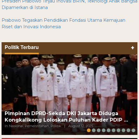
Presiden Prabowo Tinjau Inovasi BRIN, Teknologi Anak Bangsa
Dipamerkan di Istana
Prabowo Tegaskan Pendidikan Fondasi Utama Kemajuan
Riset dan Inovasi Indonesia
Politik Terbaru
+
Pimpinan DPRD-Sekda DKI Jakarta Diduga
Kongkalikong Loloskan Puluhan Kader PDIP …
In Nasional, Pemerintahan, Politik
|
August 12, 2025