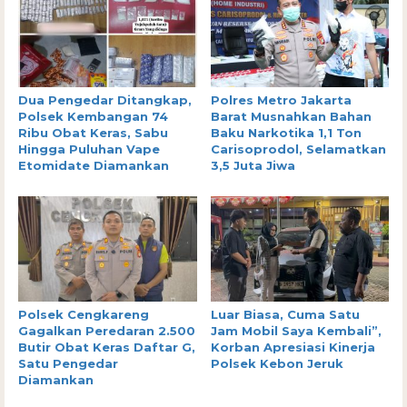
Dua Pengedar Ditangkap,
Polres Metro Jakarta
Polsek Kembangan 74
Barat Musnahkan Bahan
Ribu Obat Keras, Sabu
Baku Narkotika 1,1 Ton
Hingga Puluhan Vape
Carisoprodol, Selamatkan
Etomidate Diamankan
3,5 Juta Jiwa
Polsek Cengkareng
Luar Biasa, Cuma Satu
Gagalkan Peredaran 2.500
Jam Mobil Saya Kembali”,
Butir Obat Keras Daftar G,
Korban Apresiasi Kinerja
Satu Pengedar
Polsek Kebon Jeruk
Diamankan