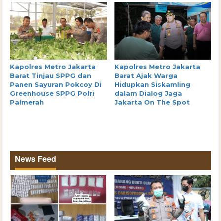
Kapolres Metro Jakarta
Kapolres Metro Jakarta
Barat Tinjau SPPG dan
Barat Ajak Warga
Panen Sayuran Pokcoy Di
Hidupkan Siskamling
Greenhouse SPPG Polri
dalam Dialog Jaga
Palmerah
Jakarta On The Spot
News Feed