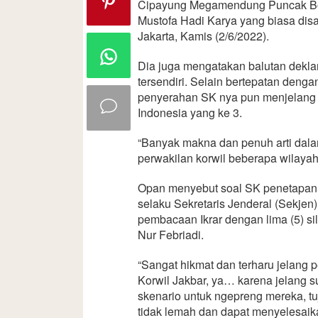
Cipayung Megamendung Puncak Bo
Mustofa Hadi Karya yang biasa dis
Jakarta, Kamis (2/6/2022).
Dia juga mengatakan balutan deklar
tersendiri. Selain bertepatan denga
penyerahan SK nya pun menjelang 
Indonesia yang ke 3.
“Banyak makna dan penuh arti dalam
perwakilan korwil beberapa wilayah
Opan menyebut soal SK penetapan 
selaku Sekretaris Jenderal (Sekje
pembacaan Ikrar dengan lima (5) s
Nur Febriadi.
“Sangat hikmat dan terharu jelang 
Korwil Jakbar, ya… karena jelang
skenario untuk ngepreng mereka, tu
tidak lemah dan dapat menyelesaika