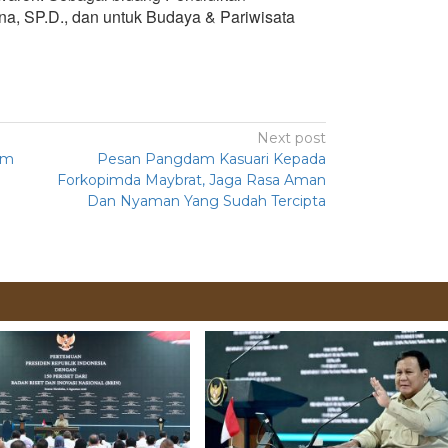
a, SP.D., dan untuk Budaya & Pariwisata
Next post
am
Pesan Pangdam Kasuari Kepada
Forkopimda Maybrat, Jaga Rasa Aman
Dan Nyaman Yang Sudah Tercipta