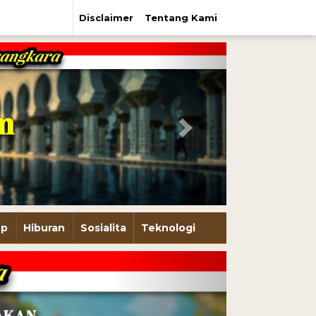
Disclaimer
Tentang Kami
Next
up
Hiburan
Sosialita
Teknologi
Next