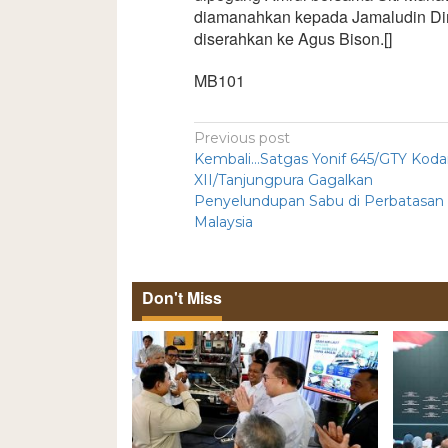
diamanahkan kepada Jamaludin Din
diserahkan ke Agus Bison.[]
MB101
Previous post
Kembali…Satgas Yonif 645/GTY Kod
XII/Tanjungpura Gagalkan
Penyelundupan Sabu di Perbatasan
Malaysia
Don't Miss