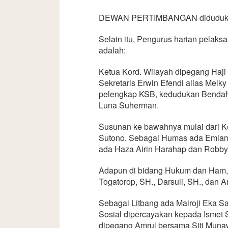
DEWAN PERTIMBANGAN diduduki Ba
Selain itu, Pengurus harian pelaks
adalah:
Ketua Kord. Wilayah dipegang Haji
Sekretaris Erwin Efendi alias Melk
pelengkap KSB, kedudukan Bendahar
Luna Suherman.
Susunan ke bawahnya mulai dari K
Sutono. Sebagai Humas ada Emianto
ada Haza Airin Harahap dan Robby
Adapun di bidang Hukum dan Ham, 
Togatorop, SH., Darsuli, SH., dan A
Sebagai Litbang ada Mairoji Eka Sa
Sosial dipercayakan kepada Ismet
dipegang Amrul bersama Siti Muna