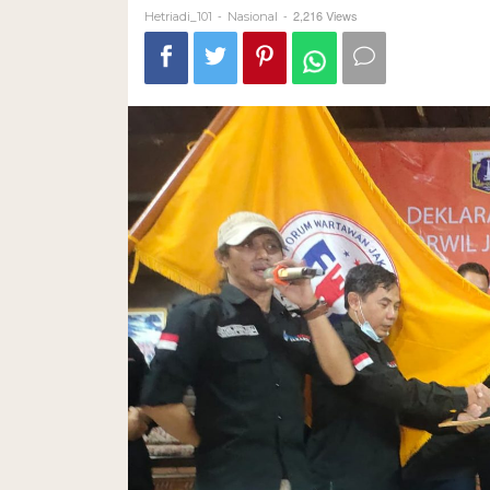
-
-
2,216 Views
Hetriadi_101
Nasional