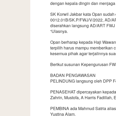
dengan kepala dingin dan menjaga
SK Korwil Jakbar kata Opan sudah 
0012.01B/SK.P/FWJ/V/2022, AD/ART
diserahkan langsung AD/ART FWJ In
“Ulasnya.
Opan berharap kepada Haji Wawan 
terpilih harus mampu memberikan 
kesemua pihak agar terjalinnya su
Berikut susunan Kepengurusan FWJ
BADAN PENGAWASAN
PELINDUNG langsung oleh DPP For
PENASEHAT dipercayakan kepada 
Zahrin, Mustofa, A Harris Fadillah,
PEMBINA ada Mahmud Satria alias P
Yustina Alam.