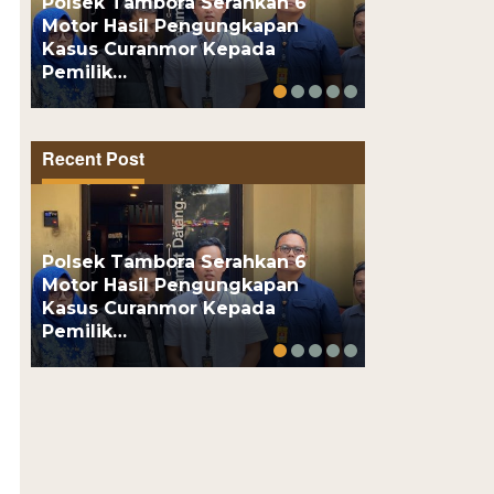
Polsek Tambora Serahkan 6
Motor Hasil Pengungkapan
Motor Pelaj
Kasus Curanmor Kepada
Usai Kenalan
Pemilik…
Online, Pel
Recent Post
Polsek Tambora Serahkan 6
Motor Hasil Pengungkapan
Motor Pelaj
Kasus Curanmor Kepada
Usai Kenalan
Pemilik…
Online, Pel