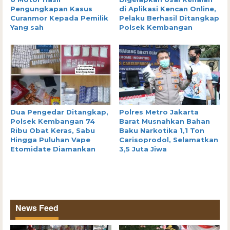
Pengungkapan Kasus
di Aplikasi Kencan Online,
Curanmor Kepada Pemilik
Pelaku Berhasil Ditangkap
Yang sah
Polsek Kembangan
Dua Pengedar Ditangkap,
Polres Metro Jakarta
Polsek Kembangan 74
Barat Musnahkan Bahan
Ribu Obat Keras, Sabu
Baku Narkotika 1,1 Ton
Hingga Puluhan Vape
Carisoprodol, Selamatkan
Etomidate Diamankan
3,5 Juta Jiwa
News Feed