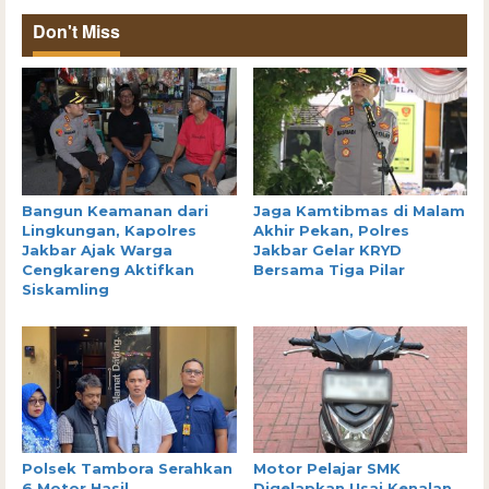
Don't Miss
Bangun Keamanan dari
Jaga Kamtibmas di Malam
Lingkungan, Kapolres
Akhir Pekan, Polres
Jakbar Ajak Warga
Jakbar Gelar KRYD
Cengkareng Aktifkan
Bersama Tiga Pilar
Siskamling
Polsek Tambora Serahkan
Motor Pelajar SMK
6 Motor Hasil
Digelapkan Usai Kenalan