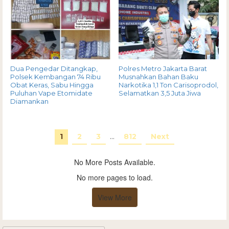
Dua Pengedar Ditangkap,
Polres Metro Jakarta Barat
Polsek Kembangan 74 Ribu
Musnahkan Bahan Baku
Obat Keras, Sabu Hingga
Narkotika 1,1 Ton Carisoprodol,
Puluhan Vape Etomidate
Selamatkan 3,5 Juta Jiwa
Diamankan
1
2
3
…
812
Next
No More Posts Available.
No more pages to load.
View More