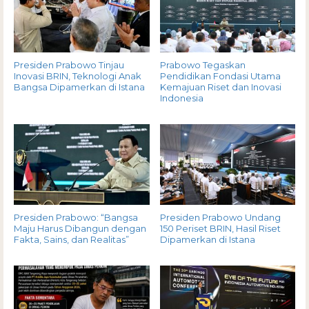
Presiden Prabowo Tinjau
Prabowo Tegaskan
Inovasi BRIN, Teknologi Anak
Pendidikan Fondasi Utama
Bangsa Dipamerkan di Istana
Kemajuan Riset dan Inovasi
Indonesia
Presiden Prabowo: “Bangsa
Presiden Prabowo Undang
Maju Harus Dibangun dengan
150 Periset BRIN, Hasil Riset
Fakta, Sains, dan Realitas”
Dipamerkan di Istana