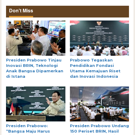
Don't Miss
Presiden Prabowo Tinjau
Prabowo Tegaskan
Inovasi BRIN, Teknologi
Pendidikan Fondasi
Anak Bangsa Dipamerkan
Utama Kemajuan Riset
di Istana
dan Inovasi Indonesia
Presiden Prabowo:
Presiden Prabowo Undang
“Bangsa Maju Harus
150 Periset BRIN, Hasil