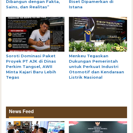
Dibangun dengan Fakta,
Riset Dipamerkan di
Sains, dan Realitas”
Istana
Soroti Dominasi Paket
Menkeu Tegaskan
Proyek PT AJK di Dinas
Dukungan Pemerintah
Perkim Tangsel, AWII
untuk Perkuat Industri
Minta Kajari Baru Lebih
Otomotif dan Kendaraan
Tegas
Listrik Nasional
News Feed