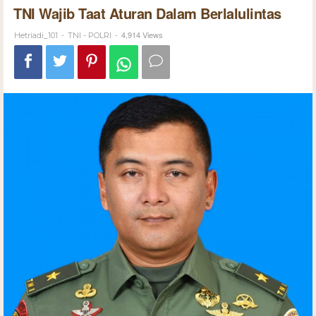
TNI Wajib Taat Aturan Dalam Berlalulintas
-
-
4,914 Views
Hetriadi_101
TNI - POLRI