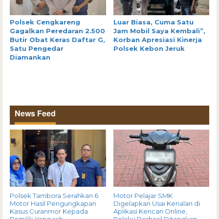
Polsek Cengkareng
Luar Biasa, Cuma Satu
Gagalkan Peredaran 2.500
Jam Mobil Saya Kembali”,
Butir Obat Keras Daftar G,
Korban Apresiasi Kinerja
Satu Pengedar
Polsek Kebon Jeruk
Diamankan
News Feed
Polsek Tambora Serahkan 6
Motor Pelajar SMK
Motor Hasil Pengungkapan
Digelapkan Usai Kenalan di
Kasus Curanmor Kepada
Aplikasi Kencan Online,
Pemilik Yang sah
Pelaku Berhasil Ditangkap