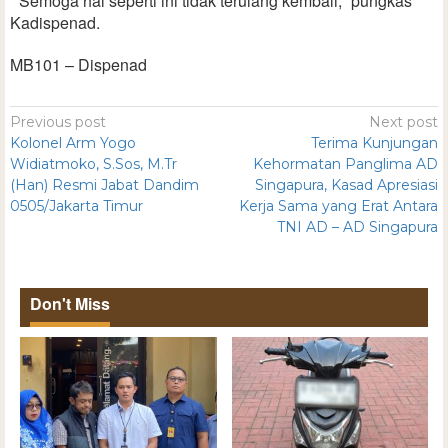
” Semoga hal seperti ini tidak terulang kembali, “pungkas
Kadispenad.
MB101 – Dispenad
Previous post
Next post
Kolonel Arm Yogo
Terima Kunjungan
Widiatmoko, S.Sos, M.Tr
Kehormatan Panglima AD
(Han) Resmi Jabat Dandim
Singapura, Kasad Apresiasi
0505/Jakarta Timur
Kerja Sama yang Erat Antara
TNI AD – AD Singapura
Don't Miss