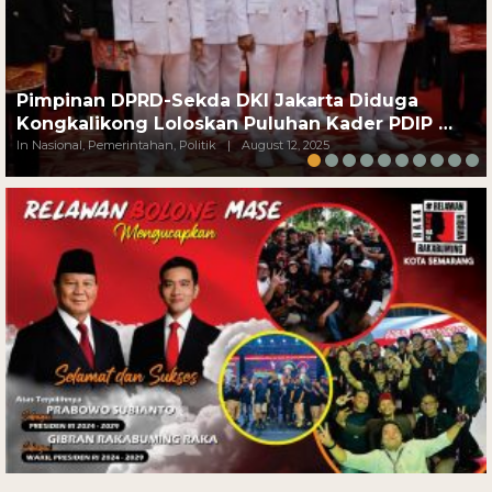
Pimpinan DPRD-Sekda DKI Jakarta Diduga
Kongkalikong Loloskan Puluhan Kader PDIP …
In Nasional, Pemerintahan, Politik
|
August 12, 2025