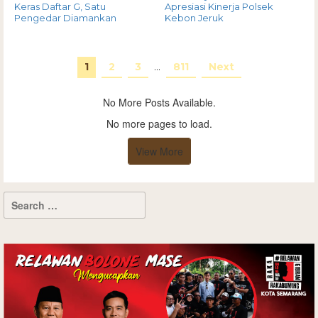
Keras Daftar G, Satu
Apresiasi Kinerja Polsek
Pengedar Diamankan
Kebon Jeruk
1
2
3
…
811
Next
No More Posts Available.
No more pages to load.
View More