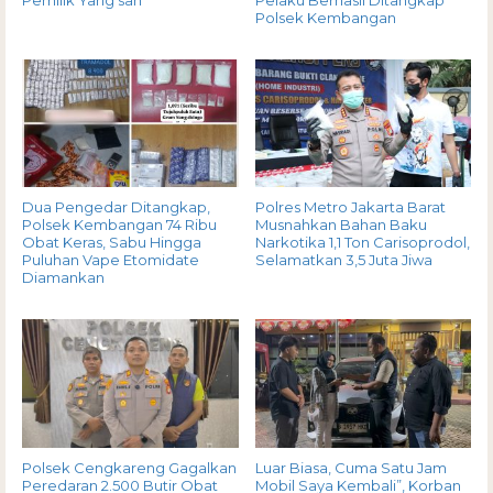
Polsek Kembangan
Dua Pengedar Ditangkap,
Polres Metro Jakarta Barat
Polsek Kembangan 74 Ribu
Musnahkan Bahan Baku
Obat Keras, Sabu Hingga
Narkotika 1,1 Ton Carisoprodol,
Puluhan Vape Etomidate
Selamatkan 3,5 Juta Jiwa
Diamankan
Polsek Cengkareng Gagalkan
Luar Biasa, Cuma Satu Jam
Peredaran 2.500 Butir Obat
Mobil Saya Kembali”, Korban