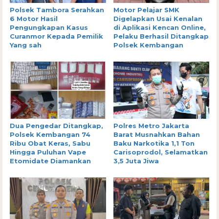
Polsek Tambora Serahkan
Motor Pelajar SMK
6 Motor Hasil
Digelapkan Usai Kenalan
Pengungkapan Kasus
di Aplikasi Kencan Online,
Curanmor Kepada Pemilik
Pelaku Berhasil Ditangkap
Yang sah
Polsek Kembangan
Dua Pengedar Ditangkap,
Polres Metro Jakarta
Polsek Kembangan 74
Barat Musnahkan Bahan
Ribu Obat Keras, Sabu
Baku Narkotika 1,1 Ton
Hingga Puluhan Vape
Carisoprodol, Selamatkan
Etomidate Diamankan
3,5 Juta Jiwa