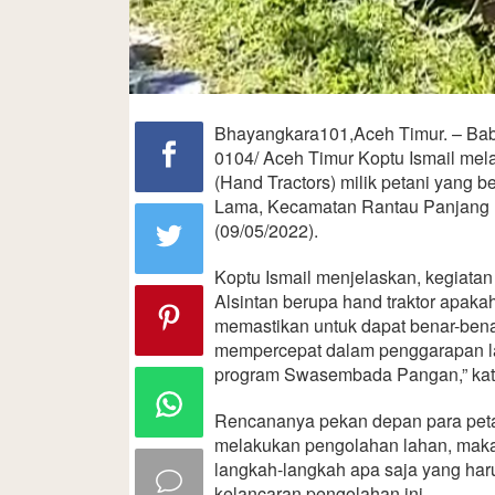
Bhayangkara101,Aceh Timur. – Bab
0104/ Aceh Timur Koptu Ismail me
(Hand Tractors) milik petani yang 
Lama, Kecamatan Rantau Panjang P
(09/05/2022).
Koptu Ismail menjelaskan, kegiatan
Alsintan berupa hand traktor apaka
memastikan untuk dapat benar-bena
mempercepat dalam penggarapan l
program Swasembada Pangan,” kat
Rencananya pekan depan para peta
melakukan pengolahan lahan, maka 
langkah-langkah apa saja yang haru
kelancaran pengolahan ini.