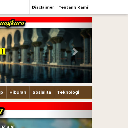
Disclaimer
Tentang Kami
Next
up
Hiburan
Sosialita
Teknologi
Next