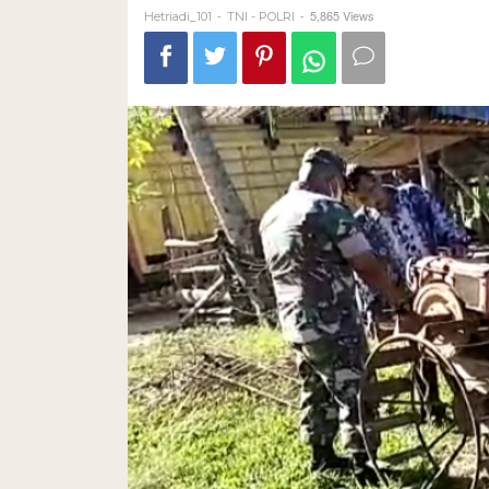
-
-
5,865 Views
Hetriadi_101
TNI - POLRI