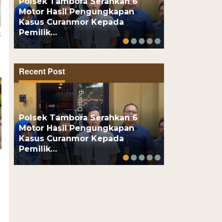
Polsek Tambora Serahkan 6
Motor Hasil Pengungkapan
Motor Pelaj
Kasus Curanmor Kepada
Usai Kenalan
Pemilik…
Online, Pel
k
Recent Post
Polsek Tambora Serahkan 6
Motor Hasil Pengungkapan
Motor Pelaj
Kasus Curanmor Kepada
Usai Kenalan
Pemilik…
Online, Pel