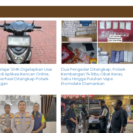
elajar SMK Digelapkan Usai
Dua Pengedar Ditangkap, Polsek
di Aplikasi Kencan Online,
Kembangan 74 Ribu Obat Keras,
erhasil Ditangkap Polsek
Sabu Hingga Puluhan Vape
gan
Etomidate Diamankan