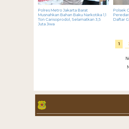
Polres Metro Jakarta Barat
Polsek 
Musnahkan Bahan Baku Narkotika 1,1
Peredara
Ton Carisoprodol, Selamatkan 3,5
Daftar 
Juta Jiwa
1
N
N
Copyright@Media Bhayangkara
Tentang Kami