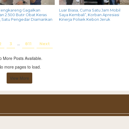
Cengkareng Gagalkan
Luar Biasa, Cuma Satu Jam Mobil
n 2.500 Butir Obat Keras
Saya Kembali”, Korban Apresiasi
G, Satu Pengedar Diamankan
Kinerja Polsek Kebon Jeruk
2
3
…
811
Next
o More Posts Available.
o more pages to load.
View More
Redaksi dan Bisnis
Pedoman Media Siber
Disclaimer
Karir