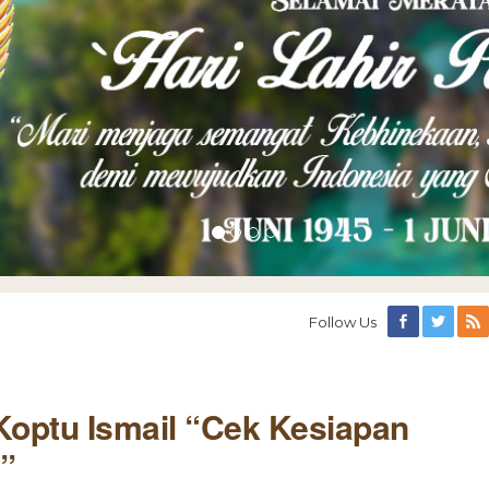
Follow Us
optu Ismail “Cek Kesiapan
s”