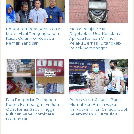
Polsek Tambora Serahkan 6
Motor Pelajar SMK
Motor Hasil Pengungkapan
Digelapkan Usai Kenalan di
Kasus Curanmor Kepada
Aplikasi Kencan Online,
Pemilik Yang sah
Pelaku Berhasil Ditangkap
Polsek Kembangan
Dua Pengedar Ditangkap,
Polres Metro Jakarta Barat
Polsek Kembangan 74 Ribu
Musnahkan Bahan Baku
Obat Keras, Sabu Hingga
Narkotika 1,1 Ton Carisoprodol,
Puluhan Vape Etomidate
Selamatkan 3,5 Juta Jiwa
Diamankan