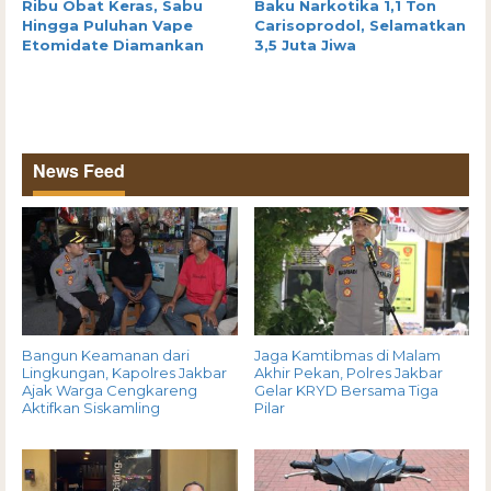
Ribu Obat Keras, Sabu
Baku Narkotika 1,1 Ton
Hingga Puluhan Vape
Carisoprodol, Selamatkan
Etomidate Diamankan
3,5 Juta Jiwa
News Feed
Bangun Keamanan dari
Jaga Kamtibmas di Malam
Lingkungan, Kapolres Jakbar
Akhir Pekan, Polres Jakbar
Ajak Warga Cengkareng
Gelar KRYD Bersama Tiga
Aktifkan Siskamling
Pilar