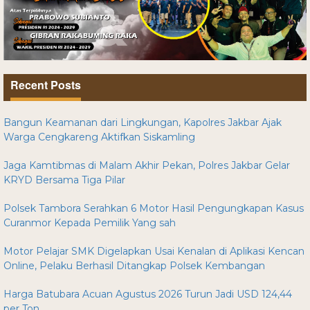
Recent Posts
Bangun Keamanan dari Lingkungan, Kapolres Jakbar Ajak
Warga Cengkareng Aktifkan Siskamling
Jaga Kamtibmas di Malam Akhir Pekan, Polres Jakbar Gelar
KRYD Bersama Tiga Pilar
Polsek Tambora Serahkan 6 Motor Hasil Pengungkapan Kasus
Curanmor Kepada Pemilik Yang sah
Motor Pelajar SMK Digelapkan Usai Kenalan di Aplikasi Kencan
Online, Pelaku Berhasil Ditangkap Polsek Kembangan
Harga Batubara Acuan Agustus 2026 Turun Jadi USD 124,44
per Ton