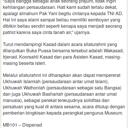
“Saya bangga sebagai anak seorang prajurit, tidak ingin
kehilangan persaudaraan. Hati kami sudah terlalu dekat,
apalagi almahum Pak Yani begitu cintanya kepada TNI AD.
Hal ini saya alami sampai beliau memiliki semboyan yang
dibikin beliau sendiri seperti kenapa saya menjadi seorang
patriot karena saya cinta tanah air,” ujarnya.
Turut mendampingi Kasad dalam acara silaturahmi yang
dilanjutkan Buka Puasa bersama tersebut adalah Wakasad,
Irjenad, Koorsahli Kasad dan para Asisten Kasad, masing-
masing beserta isteri.
Melalui silaturahmi ini diharapkan akan dapat mempererat
Ukhuwah Islamiah (persaudaraan antar umat Islam),
Ukhuwah Wathoniah (persaudaraan sebagai satu Bangsa)
dan juga Ukhuwah Bashariah (persaudaraan antar umat
manusia), sebagai perekat terwujudnya soliditas dan
persatuan yang kuat di antara sesama, acara ditutup dengan
pemberian bingkisan kepada perangkat pengurus Museum.
MB101 – Dispenad