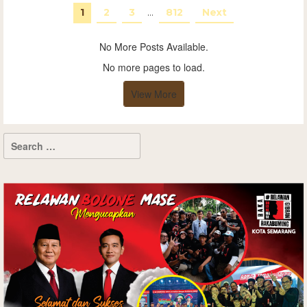
1
2
3
…
812
Next
No More Posts Available.
No more pages to load.
View More