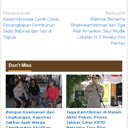
Previous post
Next post
Kasad Apresiasi Gerak Cepat
Babinsa Bersama
Penangkapan Pembunuh
Bhabinkamtibmas dan Tiga
Sadis Babinsa dan Istri di
Pilar Amankan Jalur Mudik
Papua
Lebaran H-3 Melalui Pos
Pantau
Don't Miss
Bangun Keamanan dari
Jaga Kamtibmas di Malam
Lingkungan, Kapolres
Akhir Pekan, Polres
Jakbar Ajak Warga
Jakbar Gelar KRYD
Cengkareng Aktifkan
Bersama Tiga Pilar