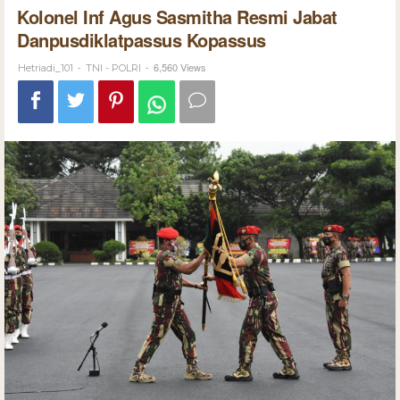
Kolonel Inf Agus Sasmitha Resmi Jabat
Danpusdiklatpassus Kopassus
-
-
6,560 Views
Hetriadi_101
TNI - POLRI