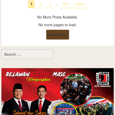
1
2
3
…
811
Next
No More Posts Available.
No more pages to load.
View More