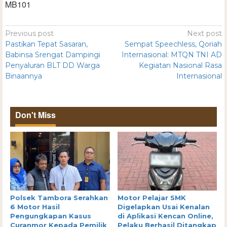
MB101
Previous post
Next post
Pastikan Tepat Sasaran,
Sempat Speechless, Qoriah
Babinsa Srengat Dampingi
Internasional: MTQN TNI AD
Penyaluran BLT DD Warga
Kegiatan Nasional Rasa
Binaannya
Internasional
Don't Miss
Polsek Tambora Serahkan
Motor Pelajar SMK
6 Motor Hasil
Digelapkan Usai Kenalan
Pengungkapan Kasus
di Aplikasi Kencan Online,
Curanmor Kepada Pemilik
Pelaku Berhasil Ditangkap