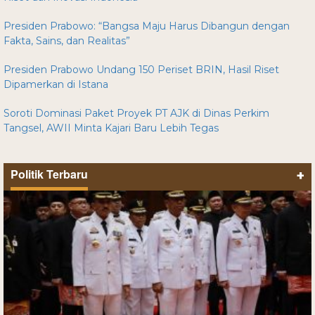
Presiden Prabowo: “Bangsa Maju Harus Dibangun dengan
Fakta, Sains, dan Realitas”
Presiden Prabowo Undang 150 Periset BRIN, Hasil Riset
Dipamerkan di Istana
Soroti Dominasi Paket Proyek PT AJK di Dinas Perkim
Tangsel, AWII Minta Kajari Baru Lebih Tegas
Politik Terbaru
+