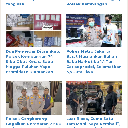
Yang sah
Polsek Kembangan
Dua Pengedar Ditangkap,
Polres Metro Jakarta
Polsek Kembangan 74
Barat Musnahkan Bahan
Ribu Obat Keras, Sabu
Baku Narkotika 1,1 Ton
Hingga Puluhan Vape
Carisoprodol, Selamatkan
Etomidate Diamankan
3,5 Juta Jiwa
Polsek Cengkareng
Luar Biasa, Cuma Satu
Gagalkan Peredaran 2.500
Jam Mobil Saya Kembali”,