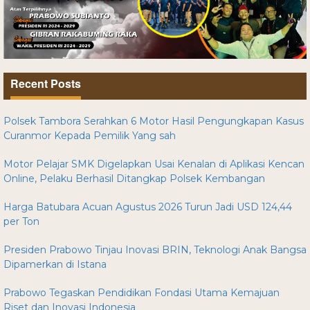
Recent Posts
Polsek Tambora Serahkan 6 Motor Hasil Pengungkapan Kasus
Curanmor Kepada Pemilik Yang sah
Motor Pelajar SMK Digelapkan Usai Kenalan di Aplikasi Kencan
Online, Pelaku Berhasil Ditangkap Polsek Kembangan
Harga Batubara Acuan Agustus 2026 Turun Jadi USD 124,44
per Ton
Presiden Prabowo Tinjau Inovasi BRIN, Teknologi Anak Bangsa
Dipamerkan di Istana
Prabowo Tegaskan Pendidikan Fondasi Utama Kemajuan
Riset dan Inovasi Indonesia