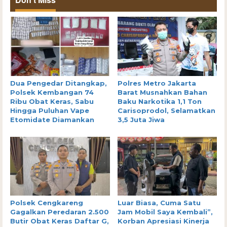
Dua Pengedar Ditangkap,
Polres Metro Jakarta
Polsek Kembangan 74
Barat Musnahkan Bahan
Ribu Obat Keras, Sabu
Baku Narkotika 1,1 Ton
Hingga Puluhan Vape
Carisoprodol, Selamatkan
Etomidate Diamankan
3,5 Juta Jiwa
Polsek Cengkareng
Luar Biasa, Cuma Satu
Gagalkan Peredaran 2.500
Jam Mobil Saya Kembali”,
Butir Obat Keras Daftar G,
Korban Apresiasi Kinerja