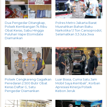
Dua Pengedar Ditangkap,
Polres Metro Jakarta Barat
Polsek Kembangan 74 Ribu
Musnahkan Bahan Baku
Obat Keras, Sabu Hingga
Narkotika 1,1 Ton Carisoprodol,
Puluhan Vape Etomidate
Selamatkan 3,5 Juta Jiwa
Diamankan
Polsek Cengkareng Gagalkan
Luar Biasa, Cuma Satu Jam
Peredaran 2.500 Butir Obat
Mobil Saya Kembali”, Korban
Keras Daftar G, Satu
Apresiasi Kinerja Polsek
Pengedar Diamankan
Kebon Jeruk