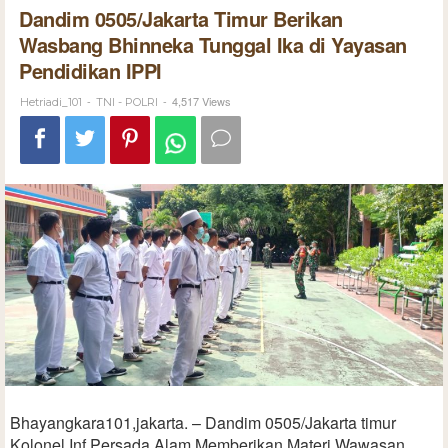
Dandim 0505/Jakarta Timur Berikan
Wasbang Bhinneka Tunggal Ika di Yayasan
Pendidikan IPPI
-
-
4,517 Views
Hetriadi_101
TNI - POLRI
Bhayangkara101,jakarta. – Dandim 0505/Jakarta timur
Kolonel Inf Persada Alam Memberikan Materi Wawasan