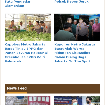
Satu Pengedar
Polsek Kebon Jeruk
Diamankan
Kapolres Metro Jakarta
Kapolres Metro Jakarta
Barat Tinjau SPPG dan
Barat Ajak Warga
Panen Sayuran Pokcoy Di
Hidupkan Siskamling
Greenhouse SPPG Polri
dalam Dialog Jaga
Palmerah
Jakarta On The Spot
News Feed