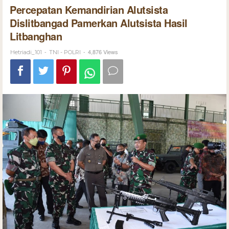
Percepatan Kemandirian Alutsista
Dislitbangad Pamerkan Alutsista Hasil
Litbanghan
-
-
4,876 Views
Hetriadi_101
TNI - POLRI