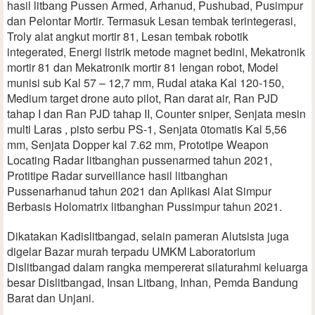
hasil litbang Pussen Armed, Arhanud, Pushubad, Pusimpur
dan Pelontar Mortir. Termasuk Lesan tembak terintegerasi,
Troly alat angkut mortir 81, Lesan tembak robotik
integerated, Energi listrik metode magnet bedini, Mekatronik
mortir 81 dan Mekatronik mortir 81 lengan robot, Model
munisi sub Kal 57 – 12,7 mm, Rudal ataka Kal 120-150,
Medium target drone auto pilot, Ran darat air, Ran PJD
tahap I dan Ran PJD tahap II, Counter sniper, Senjata mesin
multi Laras , pisto serbu PS-1, Senjata 0tomatis Kal 5,56
mm, Senjata Dopper kal 7.62 mm, Prototipe Weapon
Locating Radar litbanghan pussenarmed tahun 2021,
Protitipe Radar surveillance hasil litbanghan
Pussenarhanud tahun 2021 dan Aplikasi Alat Simpur
Berbasis Holomatrix litbanghan Pussimpur tahun 2021.
Dikatakan Kadislitbangad, selain pameran Alutsista juga
digelar Bazar murah terpadu UMKM Laboratorium
Dislitbangad dalam rangka mempererat silaturahmi keluarga
besar Dislitbangad, Insan Litbang, Inhan, Pemda Bandung
Barat dan Unjani.