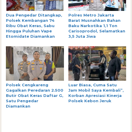
Dua Pengedar Ditangkap,
Polres Metro Jakarta
Polsek Kembangan 74
Barat Musnahkan Bahan
Ribu Obat Keras, Sabu
Baku Narkotika 1,1 Ton
Hingga Puluhan Vape
Carisoprodol, Selamatkan
Etomidate Diamankan
3,5 Juta Jiwa
Polsek Cengkareng
Luar Biasa, Cuma Satu
Gagalkan Peredaran 2.500
Jam Mobil Saya Kembali”,
Butir Obat Keras Daftar G,
Korban Apresiasi Kinerja
Satu Pengedar
Polsek Kebon Jeruk
Diamankan