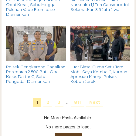
Obat Keras, Sabu Hingga
Narkotika 1,1 Ton Carisoprodol,
Puluhan Vape Etomidate
Selamatkan 3,5 Juta Jiwa
Diamankan
Polsek Cengkareng Gagalkan
Luar Biasa, Cuma Satu Jam
Peredaran 2.500 Butir Obat
Mobil Saya Kembali”, Korban
Keras Daftar G, Satu
Apresiasi Kinerja Polsek
Pengedar Diamankan
Kebon Jeruk
1
2
3
…
811
Next
No More Posts Available.
No more pages to load.