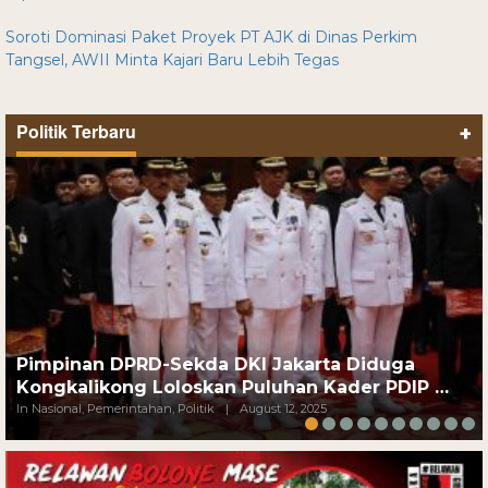
Soroti Dominasi Paket Proyek PT AJK di Dinas Perkim
Tangsel, AWII Minta Kajari Baru Lebih Tegas
Politik Terbaru
+
Pimpinan DPRD-Sekda DKI Jakarta Diduga
Kongkalikong Loloskan Puluhan Kader PDIP …
In Nasional, Pemerintahan, Politik
|
August 12, 2025