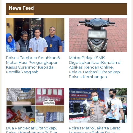
News Feed
Polsek Tambora Serahkan 6
Motor Pelajar SMK
Motor Hasil Pengungkapan
Digelapkan Usai Kenalan di
Kasus Curanmor Kepada
Aplikasi Kencan Online,
Pemilik Yang sah
Pelaku Berhasil Ditangkap
Polsek Kembangan
Dua Pengedar Ditangkap,
Polres Metro Jakarta Barat
Polsek Kembangan 74 Ribu
Musnahkan Bahan Baku