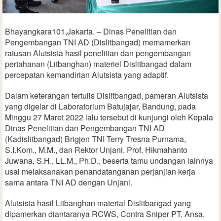
Bhayangkara101,Jakarta. – Dinas Penelitian dan
Pengembangan TNI AD (Dislitbangad) memamerkan
ratusan Alutsista hasil penelitian dan pengembangan
pertahanan (Litbanghan) materiel Dislitbangad dalam
percepatan kemandirian Alutsista yang adaptif.
Dalam keterangan tertulis Dislitbangad, pameran Alutsista
yang digelar di Laboratorium Batujajar, Bandung, pada
Minggu 27 Maret 2022 lalu tersebut di kunjungi oleh Kepala
Dinas Penelitian dan Pengembangan TNI AD
(Kadislitbangad) Brigjen TNI Terry Tresna Purnama,
S.I.Kom., M.M., dan Rektor Unjani, Prof. Hikmahanto
Juwana, S.H., LL.M., Ph.D., beserta tamu undangan lainnya
usai melaksanakan penandatanganan perjanjian kerja
sama antara TNI AD dengan Unjani.
Alutsista hasil Litbanghan material Dislitbangad yang
dipamerkan diantaranya RCWS, Contra Sniper PT. Ansa,