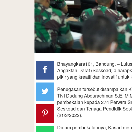
Bhayangkara101, Bandung. – Lulu
Angaktan Darat (Seskoad) diharapk
pikir yang kreatif dan inovatif unt
Penegasan tersebut disampaikan Ke
TNI Dudung Abdurachman S.E, M.M
pembekalan kepada 274 Perwira Sis
Seskoad dan Tenaga Pendidik Sesk
(21/3/2022).
Dalam pembekalannya, Kasad menya