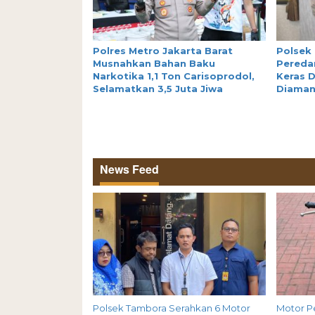
Polres Metro Jakarta Barat
Polsek
Musnahkan Bahan Baku
Peredar
Narkotika 1,1 Ton Carisoprodol,
Keras D
Selamatkan 3,5 Juta Jiwa
Diama
News Feed
Polsek Tambora Serahkan 6 Motor
Motor P