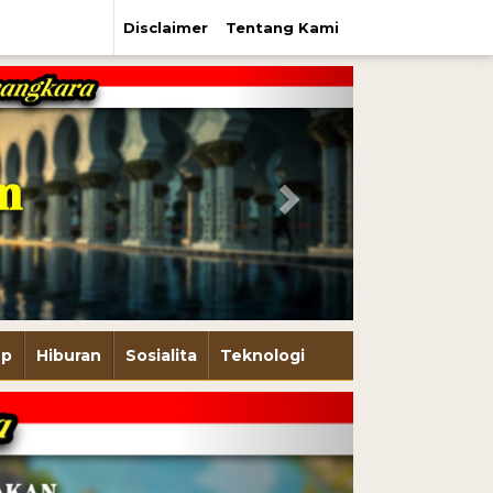
Disclaimer
Tentang Kami
Next
up
Hiburan
Sosialita
Teknologi
Next