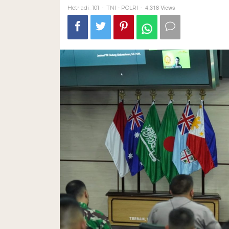
-
-
4,318 Views
Hetriadi_101
TNI - POLRI