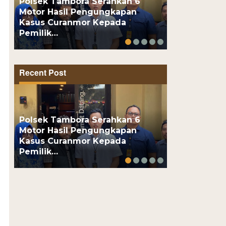
Polsek Tambora Serahkan 6
Motor Hasil Pengungkapan
Motor Pelaj
Kasus Curanmor Kepada
Usai Kenalan
Pemilik…
Online, Pel
Recent Post
Polsek Tambora Serahkan 6
Motor Hasil Pengungkapan
Motor Pelaj
Kasus Curanmor Kepada
Usai Kenalan
Pemilik…
Online, Pel