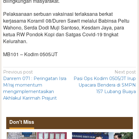
dilingkungan masyarakat.
Pelaksanaan serbuan vaksinasi terlaksana berkat
kerjasama Koramil 08/Duren Sawit melalui Babinsa Peltu
Wahono, Serda Dodi Muji Santoso, Kesdam Jaya, para
ketua RW Pondok Kopi dan Satgas Covid-19 tingkat
Kelurahan.
MB101 – Kodim 0505/JT
Previous post
Next post
Danrem 071 : Peringatan Isra
Pasi Ops Kodim 0505/JT Irup
Mi’raj momentum
Upacara Bendera di SMPN
mengimplementasikan
157 Lubang Buaya
Akhlakul Karimah Prajurit
Don't Miss