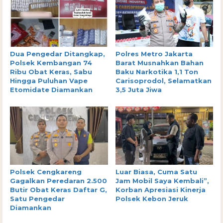
Dua Pengedar Ditangkap,
Polres Metro Jakarta
Polsek Kembangan 74
Barat Musnahkan Bahan
Ribu Obat Keras, Sabu
Baku Narkotika 1,1 Ton
Hingga Puluhan Vape
Carisoprodol, Selamatkan
Etomidate Diamankan
3,5 Juta Jiwa
Polsek Cengkareng
Luar Biasa, Cuma Satu
Gagalkan Peredaran 2.500
Jam Mobil Saya Kembali”,
Butir Obat Keras Daftar G,
Korban Apresiasi Kinerja
Satu Pengedar
Polsek Kebon Jeruk
Diamankan