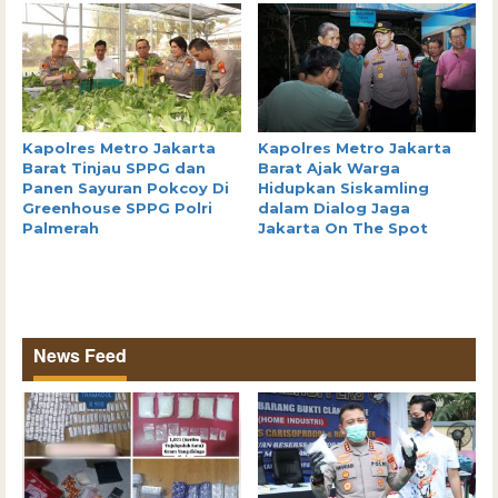
Kapolres Metro Jakarta
Kapolres Metro Jakarta
Barat Tinjau SPPG dan
Barat Ajak Warga
Panen Sayuran Pokcoy Di
Hidupkan Siskamling
Greenhouse SPPG Polri
dalam Dialog Jaga
Palmerah
Jakarta On The Spot
News Feed