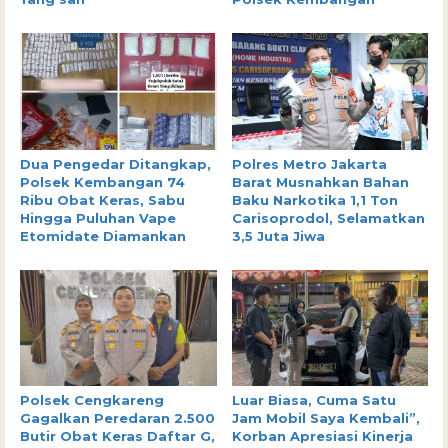
Dua Pengedar Ditangkap,
Polres Metro Jakarta
Polsek Kembangan 74
Barat Musnahkan Bahan
Ribu Obat Keras, Sabu
Baku Narkotika 1,1 Ton
Hingga Puluhan Vape
Carisoprodol, Selamatkan
Etomidate Diamankan
3,5 Juta Jiwa
Polsek Cengkareng
Luar Biasa, Cuma Satu
Gagalkan Peredaran 2.500
Jam Mobil Saya Kembali”,
Butir Obat Keras Daftar G,
Korban Apresiasi Kinerja