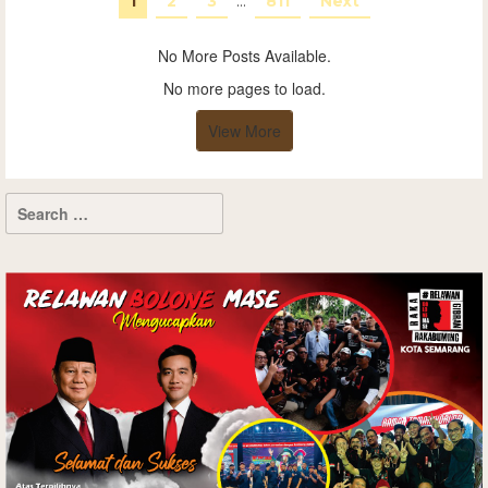
1
2
3
…
811
Next
No More Posts Available.
No more pages to load.
View More