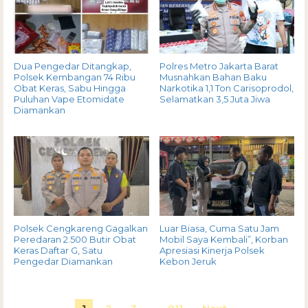
Dua Pengedar Ditangkap,
Polres Metro Jakarta Barat
Polsek Kembangan 74 Ribu
Musnahkan Bahan Baku
Obat Keras, Sabu Hingga
Narkotika 1,1 Ton Carisoprodol,
Puluhan Vape Etomidate
Selamatkan 3,5 Juta Jiwa
Diamankan
Polsek Cengkareng Gagalkan
Luar Biasa, Cuma Satu Jam
Peredaran 2.500 Butir Obat
Mobil Saya Kembali”, Korban
Keras Daftar G, Satu
Apresiasi Kinerja Polsek
Pengedar Diamankan
Kebon Jeruk