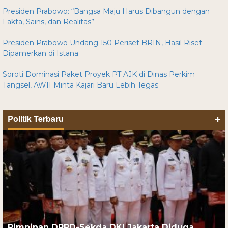
Presiden Prabowo: “Bangsa Maju Harus Dibangun dengan
Fakta, Sains, dan Realitas”
Presiden Prabowo Undang 150 Periset BRIN, Hasil Riset
Dipamerkan di Istana
Soroti Dominasi Paket Proyek PT AJK di Dinas Perkim
Tangsel, AWII Minta Kajari Baru Lebih Tegas
Politik Terbaru
+
Pimpinan DPRD-Sekda DKI Jakarta Diduga