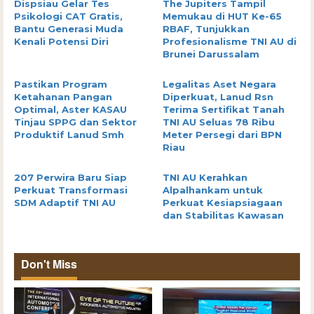
Dispsiau Gelar Tes
The Jupiters Tampil
Psikologi CAT Gratis,
Memukau di HUT Ke-65
Bantu Generasi Muda
RBAF, Tunjukkan
Kenali Potensi Diri
Profesionalisme TNI AU di
Brunei Darussalam
Pastikan Program
Legalitas Aset Negara
Ketahanan Pangan
Diperkuat, Lanud Rsn
Optimal, Aster KASAU
Terima Sertifikat Tanah
Tinjau SPPG dan Sektor
TNI AU Seluas 78 Ribu
Produktif Lanud Smh
Meter Persegi dari BPN
Riau
207 Perwira Baru Siap
TNI AU Kerahkan
Perkuat Transformasi
Alpalhankam untuk
SDM Adaptif TNI AU
Perkuat Kesiapsiagaan
dan Stabilitas Kawasan
Don't Miss