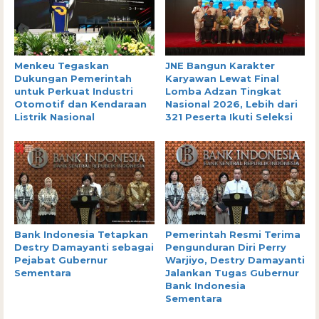
Menkeu Tegaskan
JNE Bangun Karakter
Dukungan Pemerintah
Karyawan Lewat Final
untuk Perkuat Industri
Lomba Adzan Tingkat
Otomotif dan Kendaraan
Nasional 2026, Lebih dari
Listrik Nasional
321 Peserta Ikuti Seleksi
Bank Indonesia Tetapkan
Pemerintah Resmi Terima
Destry Damayanti sebagai
Pengunduran Diri Perry
Pejabat Gubernur
Warjiyo, Destry Damayanti
Sementara
Jalankan Tugas Gubernur
Bank Indonesia
Sementara