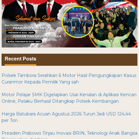
Recent Posts
Polsek Tambora Serahkan 6 Motor Hasil Pengungkapan Kasus
Curanmor Kepada Pemilik Yang sah
Motor Pelajar SMK Digelapkan Usai Kenalan di Aplikasi Kencan
Online, Pelaku Berhasil Ditangkap Polsek Kembangan
Harga Batubara Acuan Agustus 2026 Turun Jadi USD 124,44
per Ton
Presiden Prabowo Tinjau Inovasi BRIN, Teknologi Anak Bangsa