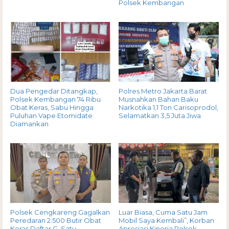
Polsek Kembangan
Dua Pengedar Ditangkap,
Polres Metro Jakarta Barat
Polsek Kembangan 74 Ribu
Musnahkan Bahan Baku
Obat Keras, Sabu Hingga
Narkotika 1,1 Ton Carisoprodol,
Puluhan Vape Etomidate
Selamatkan 3,5 Juta Jiwa
Diamankan
Polsek Cengkareng Gagalkan
Luar Biasa, Cuma Satu Jam
Peredaran 2.500 Butir Obat
Mobil Saya Kembali”, Korban
Keras Daftar G, Satu
Apresiasi Kinerja Polsek