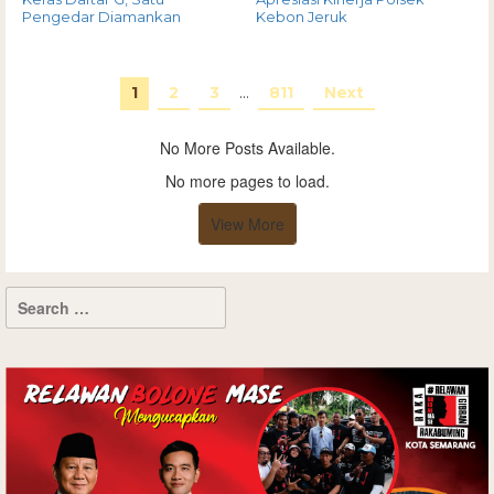
Pengedar Diamankan
Kebon Jeruk
1
2
3
…
811
Next
No More Posts Available.
No more pages to load.
View More