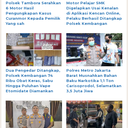
Polsek Tambora Serahkan
Motor Pelajar SMK
6 Motor Hasil
Digelapkan Usai Kenalan
Pengungkapan Kasus
di Aplikasi Kencan Online,
Curanmor Kepada Pemilik
Pelaku Berhasil Ditangkap
Yang sah
Polsek Kembangan
Dua Pengedar Ditangkap,
Polres Metro Jakarta
Polsek Kembangan 74
Barat Musnahkan Bahan
Ribu Obat Keras, Sabu
Baku Narkotika 1,1 Ton
Hingga Puluhan Vape
Carisoprodol, Selamatkan
Etomidate Diamankan
3,5 Juta Jiwa