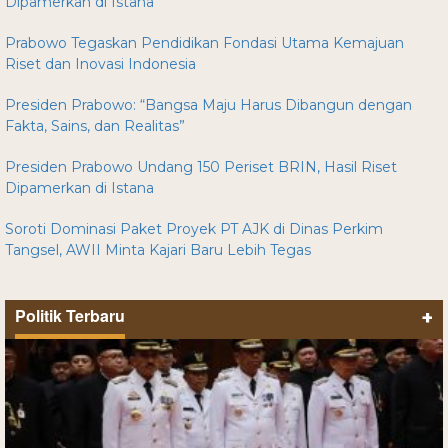
Dipamerkan di Istana
Prabowo Tegaskan Pendidikan Fondasi Utama Kemajuan
Riset dan Inovasi Indonesia
Presiden Prabowo: “Bangsa Maju Harus Dibangun dengan
Fakta, Sains, dan Realitas”
Presiden Prabowo Undang 150 Periset BRIN, Hasil Riset
Dipamerkan di Istana
Soroti Dominasi Paket Proyek PT AJK di Dinas Perkim
Tangsel, AWII Minta Kajari Baru Lebih Tegas
Politik Terbaru
+