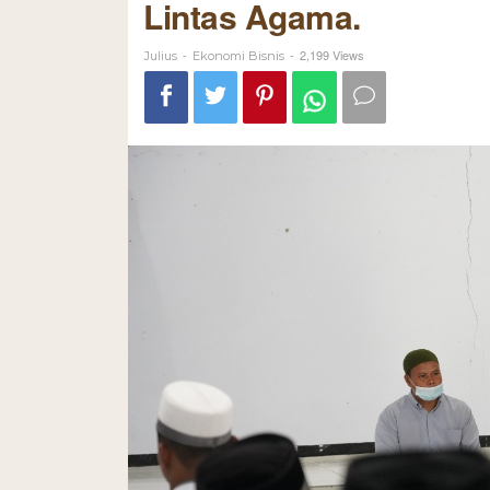
Lintas Agama.
-
-
2,199 Views
Julius
Ekonomi Bisnis