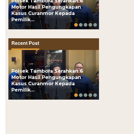
Polsek Tambora Serahkan 6
Motor Hasil Pengungkapan
Motor Pelaj
Kasus Curanmor Kepada
Usai Kenalan
Pemilik…
Online, Pel
Recent Post
Polsek Tambora Serahkan 6
Motor Hasil Pengungkapan
Motor Pelaj
Kasus Curanmor Kepada
Usai Kenalan
Pemilik…
Online, Pel