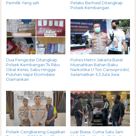
Pemilik Yang sah
Pelaku Berhasil Ditangkap
Polsek Kembangan
Dua Pengedar Ditangkap,
Polres Metro Jakarta Barat
Polsek Kembangan 74 Ribu
Musnahkan Bahan Baku
Obat Keras, Sabu Hingga
Narkotika 1,1 Ton Carisoprodol,
Puluhan Vape Etomidate
Selamatkan 3,5 Juta Jiwa
Diamankan
Polsek Cengkareng Gagalkan
Luar Biasa, Cuma Satu Jam