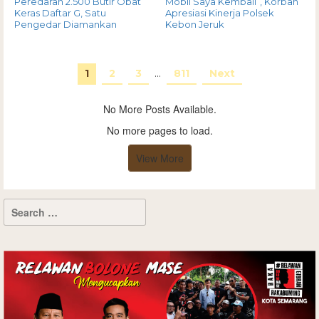
Peredaran 2.500 Butir Obat
Mobil Saya Kembali”, Korban
Keras Daftar G, Satu
Apresiasi Kinerja Polsek
Pengedar Diamankan
Kebon Jeruk
1
2
3
…
811
Next
No More Posts Available.
No more pages to load.
View More