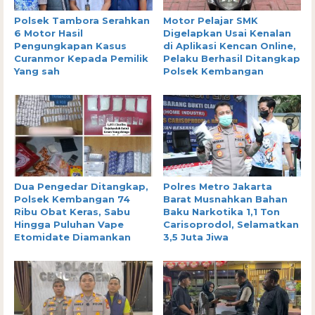
Polsek Tambora Serahkan
Motor Pelajar SMK
6 Motor Hasil
Digelapkan Usai Kenalan
Pengungkapan Kasus
di Aplikasi Kencan Online,
Curanmor Kepada Pemilik
Pelaku Berhasil Ditangkap
Yang sah
Polsek Kembangan
Dua Pengedar Ditangkap,
Polres Metro Jakarta
Polsek Kembangan 74
Barat Musnahkan Bahan
Ribu Obat Keras, Sabu
Baku Narkotika 1,1 Ton
Hingga Puluhan Vape
Carisoprodol, Selamatkan
Etomidate Diamankan
3,5 Juta Jiwa