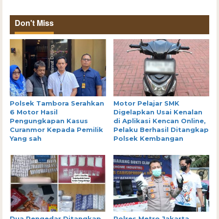
Don't Miss
Polsek Tambora Serahkan
Motor Pelajar SMK
6 Motor Hasil
Digelapkan Usai Kenalan
Pengungkapan Kasus
di Aplikasi Kencan Online,
Curanmor Kepada Pemilik
Pelaku Berhasil Ditangkap
Yang sah
Polsek Kembangan
Dua Pengedar Ditangkap,
Polres Metro Jakarta