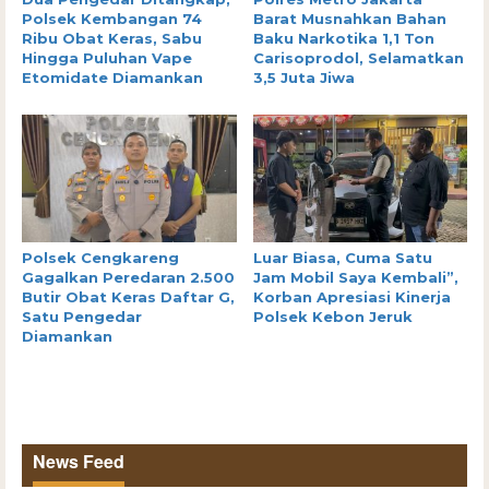
Polsek Kembangan 74
Barat Musnahkan Bahan
Ribu Obat Keras, Sabu
Baku Narkotika 1,1 Ton
Hingga Puluhan Vape
Carisoprodol, Selamatkan
Etomidate Diamankan
3,5 Juta Jiwa
Polsek Cengkareng
Luar Biasa, Cuma Satu
Gagalkan Peredaran 2.500
Jam Mobil Saya Kembali”,
Butir Obat Keras Daftar G,
Korban Apresiasi Kinerja
Satu Pengedar
Polsek Kebon Jeruk
Diamankan
News Feed