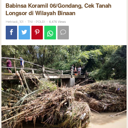
Babinsa Koramil 06/Gondang, Cek Tanah
Longsor di Wilayah Binaan
-
-
6,476 Views
Hetriadi_101
TNI - POLRI