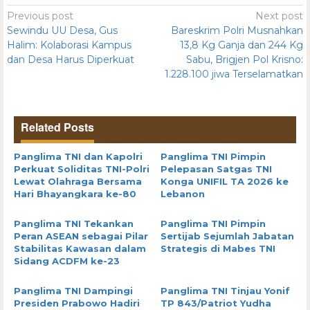
Previous post
Next post
Sewindu UU Desa, Gus
Bareskrim Polri Musnahkan
Halim: Kolaborasi Kampus
13,8 Kg Ganja dan 244 Kg
dan Desa Harus Diperkuat
Sabu, Brigjen Pol Krisno:
1.228.100 jiwa Terselamatkan
Related Posts
Panglima TNI dan Kapolri
Panglima TNI Pimpin
Perkuat Soliditas TNI-Polri
Pelepasan Satgas TNI
Lewat Olahraga Bersama
Konga UNIFIL TA 2026 ke
Hari Bhayangkara ke-80
Lebanon
Panglima TNI Tekankan
Panglima TNI Pimpin
Peran ASEAN sebagai Pilar
Sertijab Sejumlah Jabatan
Stabilitas Kawasan dalam
Strategis di Mabes TNI
Sidang ACDFM ke-23
Panglima TNI Dampingi
Panglima TNI Tinjau Yonif
Presiden Prabowo Hadiri
TP 843/Patriot Yudha