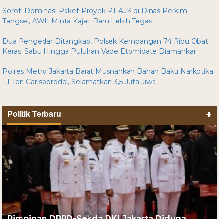
Soroti Dominasi Paket Proyek PT AJK di Dinas Perkim
Tangsel, AWII Minta Kajari Baru Lebih Tegas
Dua Pengedar Ditangkap, Polsek Kembangan 74 Ribu Obat
Keras, Sabu Hingga Puluhan Vape Etomidate Diamankan
Polres Metro Jakarta Barat Musnahkan Bahan Baku Narkotika
1,1 Ton Carisoprodol, Selamatkan 3,5 Juta Jiwa
Politik Terbaru
+
Pimpinan DPRD-Sekda DKI Jakarta Diduga