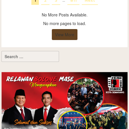
1
2
3
…
811
Next
No More Posts Available.
No more pages to load.
View More