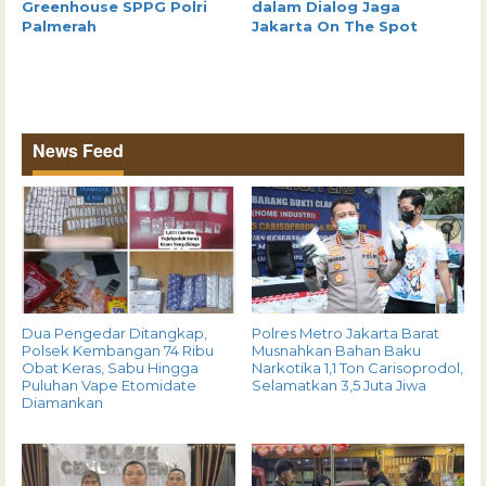
Greenhouse SPPG Polri
dalam Dialog Jaga
Palmerah
Jakarta On The Spot
News Feed
Dua Pengedar Ditangkap,
Polres Metro Jakarta Barat
Polsek Kembangan 74 Ribu
Musnahkan Bahan Baku
Obat Keras, Sabu Hingga
Narkotika 1,1 Ton Carisoprodol,
Puluhan Vape Etomidate
Selamatkan 3,5 Juta Jiwa
Diamankan