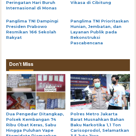
Peringatan Hari Buruh
Vikasa di Cibitung
Internasional di Monas
Panglima TNI Dampingi
Panglima TNI Prioritaskan
Presiden Prabowo
Hunian, Jembatan, dan
Resmikan 166 Sekolah
Layanan Publik pada
Rakyat
Rekonstruksi
Pascabencana
Don't Miss
Dua Pengedar Ditangkap,
Polres Metro Jakarta
Polsek Kembangan 74
Barat Musnahkan Bahan
Ribu Obat Keras, Sabu
Baku Narkotika 1,1 Ton
Hingga Puluhan Vape
Carisoprodol, Selamatkan
Etomidate Diamankan
3,5 Juta Jiwa