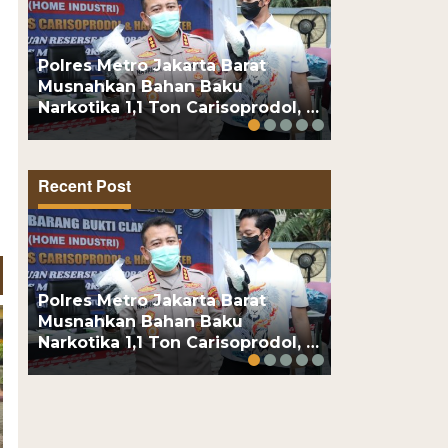
Polres Metro Jakarta Barat
AWII Desak 
Musnahkan Bahan Baku
Permohonan
Narkotika 1,1 Ton Carisoprodol, …
Sudah Dite
Recent Post
Polres Metro Jakarta Barat
AWII Desak 
Musnahkan Bahan Baku
Permohonan
Narkotika 1,1 Ton Carisoprodol, …
Sudah Dite