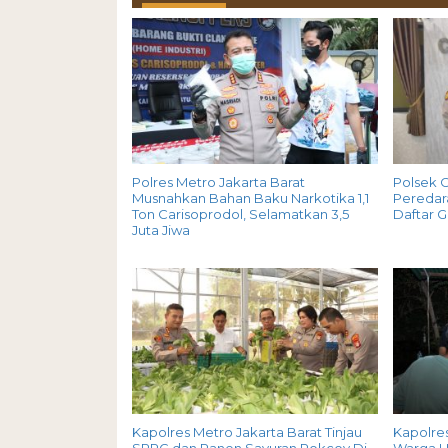
Polres Metro Jakarta Barat
Polsek 
Musnahkan Bahan Baku Narkotika 1,1
Peredara
Ton Carisoprodol, Selamatkan 3,5
Daftar 
Juta Jiwa
Kapolres Metro Jakarta Barat Tinjau
Kapolres
SPPG dan Panen Sayuran Pokcoy Di
Warga H