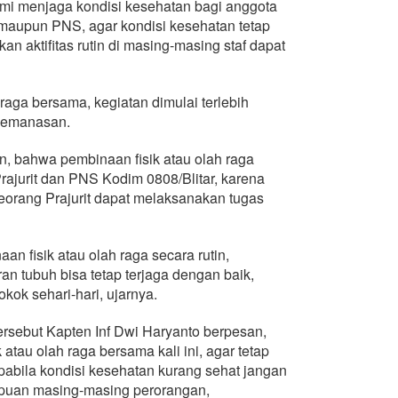
emi menjaga kondisi kesehatan bagi anggota
I maupun PNS, agar kondisi kesehatan tetap
n aktifitas rutin di masing-masing staf dapat
raga bersama, kegiatan dimulai terlebih
pemanasan.
, bahwa pembinaan fisik atau olah raga
ajurit dan PNS Kodim 0808/Blitar, karena
eorang Prajurit dapat melaksanakan tugas
n fisik atau olah raga secara rutin,
n tubuh bisa tetap terjaga dengan baik,
kok sehari-hari, ujarnya.
ersebut Kapten Inf Dwi Haryanto berpesan,
tau olah raga bersama kali ini, agar tetap
bila kondisi kesehatan kurang sehat jangan
puan masing-masing perorangan,