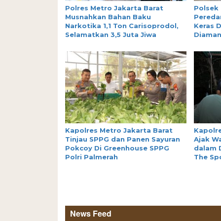
Polres Metro Jakarta Barat
Polsek
Musnahkan Bahan Baku
Peredar
Narkotika 1,1 Ton Carisoprodol,
Keras D
Selamatkan 3,5 Juta Jiwa
Diama
Kapolres Metro Jakarta Barat
Kapolre
Tinjau SPPG dan Panen Sayuran
Ajak W
Pokcoy Di Greenhouse SPPG
dalam 
Polri Palmerah
The Sp
News Feed