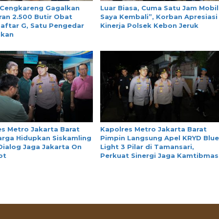
 Cengkareng Gagalkan
Luar Biasa, Cuma Satu Jam Mobil
an 2.500 Butir Obat
Saya Kembali”, Korban Apresiasi
aftar G, Satu Pengedar
Kinerja Polsek Kebon Jeruk
nkan
s Metro Jakarta Barat
Kapolres Metro Jakarta Barat
arga Hidupkan Siskamling
Pimpin Langsung Apel KRYD Blu
Dialog Jaga Jakarta On
Light 3 Pilar di Tamansari,
ot
Perkuat Sinergi Jaga Kamtibmas