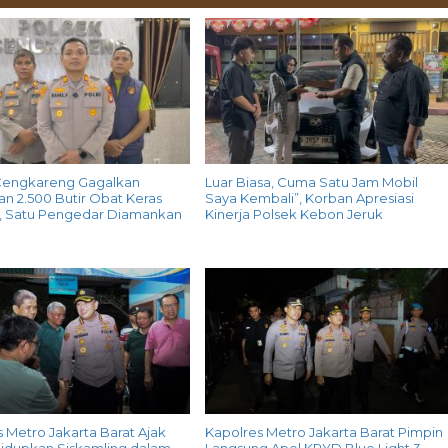
Cengkareng Gagalkan
Luar Biasa, Cuma Satu Jam Mobil
n 2.500 Butir Obat Keras
Saya Kembali”, Korban Apresiasi
G, Satu Pengedar Diamankan
Kinerja Polsek Kebon Jeruk
 Metro Jakarta Barat Ajak
Kapolres Metro Jakarta Barat Pimpin
idupkan Siskamling dalam
Langsung Apel KRYD Blue Light 3