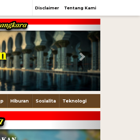
Disclaimer
Tentang Kami
Next
up
Hiburan
Sosialita
Teknologi
Next