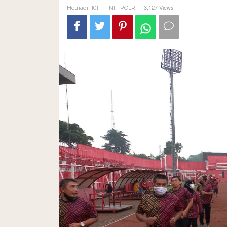
-
-
3,127 Views
Hetriadi_101
TNI - POLRI