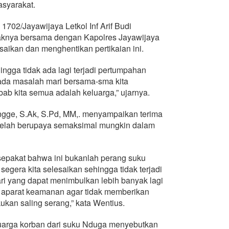
asyarakat.
702/Jayawijaya Letkol Inf Arif Budi
knya bersama dengan Kapolres Jayawijaya
aikan dan menghentikan pertikaian ini.
ehingga tidak ada lagi terjadi pertumpahan
 ada masalah mari bersama-sma kita
ab kita semua adalah keluarga,” ujarnya.
gge, S.Ak, S.Pd, MM,. menyampaikan terima
 telah berupaya semaksimal mungkin dalam
epakat bahwa ini bukanlah perang suku
egera kita selesaikan sehingga tidak terjadi
ari yang dapat menimbulkan lebih banyak lagi
 aparat keamanan agar tidak memberikan
kan saling serang,” kata Wentius.
eluarga korban dari suku Nduga menyebutkan