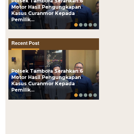
Polsek Tambora Serahkan 6
Motor Hasil Pengungkapan
Motor Pelaj
Kasus Curanmor Kepada
Usai Kenalan
Pemilik…
Online, Pel
Recent Post
Polsek Tambora Serahkan 6
Motor Hasil Pengungkapan
Motor Pelaj
Kasus Curanmor Kepada
Usai Kenalan
Pemilik…
Online, Pel