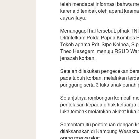
telah mendapat informasi bahwa m
karena ditembak oleh aparat keaman
Jayawijaya.
Menanggapi hal tersebut, pihak TNI
Dirintelkam Polda Papua Kombes P
Tokoh agama Pdt. Sipe Kelnea, S.
Theo Hesegem, menuju RSUD Wame
jenazah korban.
Setelah dilakukan pengecekan ber
pada tubuh korban, melainkan terd
punggung serta 3 luka anak panah 
Selanjutnya rombongan kembali m
penjelasan kepada pihak keluarga
luka tembak melainkan akibat luka 
Sementara itu pertemuan dengan k
dilaksanakan di Kampung Wesakma 
orang masyarakat.