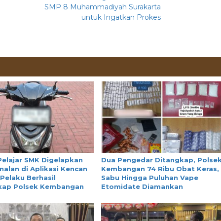
SMP 8 Muhammadiyah Surakarta
untuk Ingatkan Prokes
Pelajar SMK Digelapkan
Dua Pengedar Ditangkap, Polse
nalan di Aplikasi Kencan
Kembangan 74 Ribu Obat Keras,
 Pelaku Berhasil
Sabu Hingga Puluhan Vape
kap Polsek Kembangan
Etomidate Diamankan