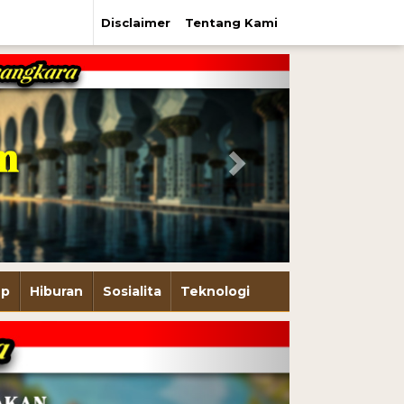
Disclaimer
Tentang Kami
Next
up
Hiburan
Sosialita
Teknologi
Next