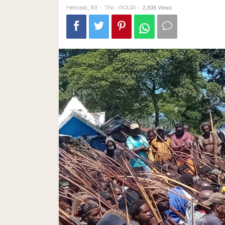
-
-
2,838 Views
Hetriadi_101
TNI - POLRI