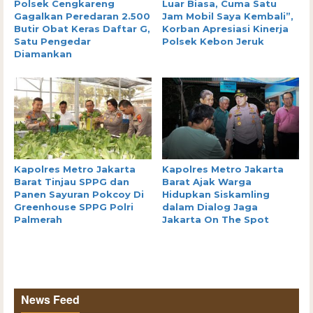
Polsek Cengkareng
Luar Biasa, Cuma Satu
Gagalkan Peredaran 2.500
Jam Mobil Saya Kembali”,
Butir Obat Keras Daftar G,
Korban Apresiasi Kinerja
Satu Pengedar
Polsek Kebon Jeruk
Diamankan
Kapolres Metro Jakarta
Kapolres Metro Jakarta
Barat Tinjau SPPG dan
Barat Ajak Warga
Panen Sayuran Pokcoy Di
Hidupkan Siskamling
Greenhouse SPPG Polri
dalam Dialog Jaga
Palmerah
Jakarta On The Spot
News Feed