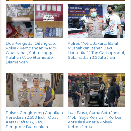
Dua Pengedar Ditangkap,
Polres Metro Jakarta Barat
Polsek Kembangan 74 Ribu
Musnahkan Bahan Baku
Obat Keras, Sabu Hingga
Narkotika 1,1 Ton Carisoprodol,
Puluhan Vape Etomidate
Selamatkan 3,5 Juta Jiwa
Diamankan
Polsek Cengkareng Gagalkan
Luar Biasa, Cuma Satu Jam
Peredaran 2.500 Butir Obat
Mobil Saya Kembali”, Korban
Keras Daftar G, Satu
Apresiasi Kinerja Polsek
Pengedar Diamankan
Kebon Jeruk