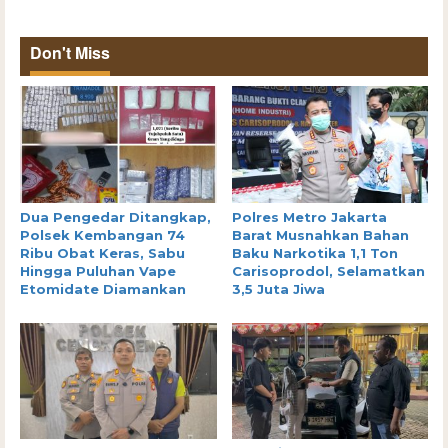
Don't Miss
Dua Pengedar Ditangkap,
Polres Metro Jakarta
Polsek Kembangan 74
Barat Musnahkan Bahan
Ribu Obat Keras, Sabu
Baku Narkotika 1,1 Ton
Hingga Puluhan Vape
Carisoprodol, Selamatkan
Etomidate Diamankan
3,5 Juta Jiwa