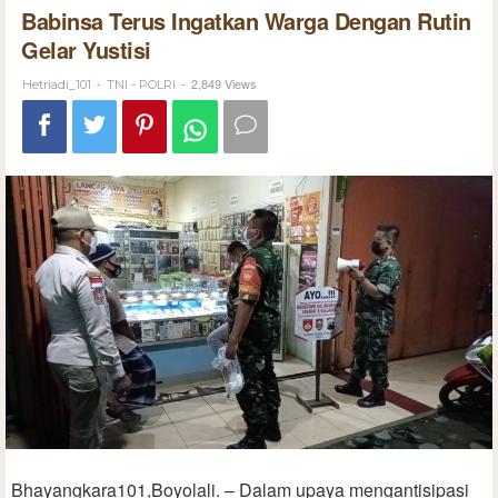
Babinsa Terus Ingatkan Warga Dengan Rutin
Gelar Yustisi
-
-
2,849 Views
Hetriadi_101
TNI - POLRI
Bhayangkara101,Boyolali. – Dalam upaya mengantisipasi