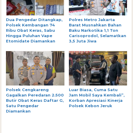
Dua Pengedar Ditangkap,
Polres Metro Jakarta
Polsek Kembangan 74
Barat Musnahkan Bahan
Ribu Obat Keras, Sabu
Baku Narkotika 1,1 Ton
Hingga Puluhan Vape
Carisoprodol, Selamatkan
Etomidate Diamankan
3,5 Juta Jiwa
Polsek Cengkareng
Luar Biasa, Cuma Satu
Gagalkan Peredaran 2.500
Jam Mobil Saya Kembali”,
Butir Obat Keras Daftar G,
Korban Apresiasi Kinerja
Satu Pengedar
Polsek Kebon Jeruk
Diamankan