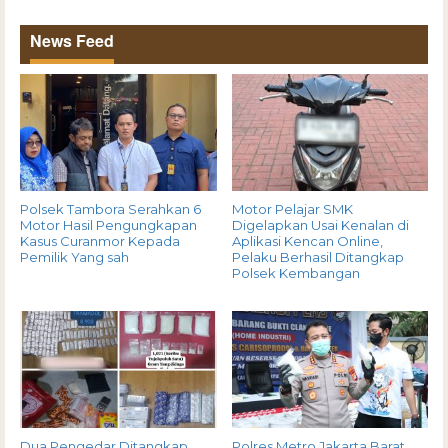
News Feed
Polsek Tambora Serahkan 6
Motor Pelajar SMK
Motor Hasil Pengungkapan
Digelapkan Usai Kenalan di
Kasus Curanmor Kepada
Aplikasi Kencan Online,
Pemilik Yang sah
Pelaku Berhasil Ditangkap
Polsek Kembangan
Dua Pengedar Ditangkap,
Polres Metro Jakarta Barat