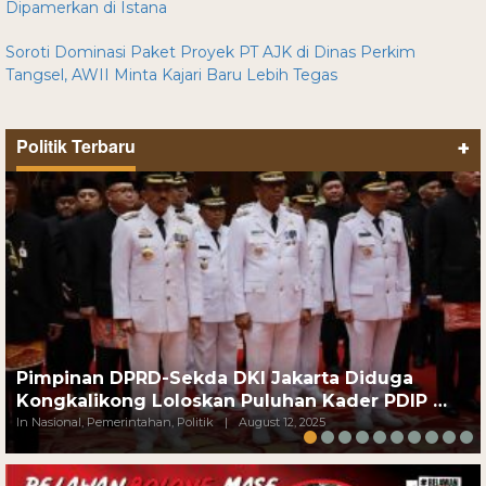
Dipamerkan di Istana
Soroti Dominasi Paket Proyek PT AJK di Dinas Perkim
Tangsel, AWII Minta Kajari Baru Lebih Tegas
Politik Terbaru
+
Pimpinan DPRD-Sekda DKI Jakarta Diduga
Kongkalikong Loloskan Puluhan Kader PDIP …
In Nasional, Pemerintahan, Politik
|
August 12, 2025