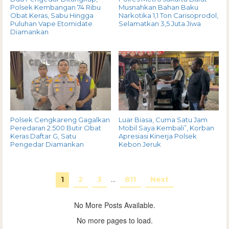
Polsek Kembangan 74 Ribu
Musnahkan Bahan Baku
Obat Keras, Sabu Hingga
Narkotika 1,1 Ton Carisoprodol,
Puluhan Vape Etomidate
Selamatkan 3,5 Juta Jiwa
Diamankan
Polsek Cengkareng Gagalkan
Luar Biasa, Cuma Satu Jam
Peredaran 2.500 Butir Obat
Mobil Saya Kembali”, Korban
Keras Daftar G, Satu
Apresiasi Kinerja Polsek
Pengedar Diamankan
Kebon Jeruk
1
2
3
…
811
Next
No More Posts Available.
No more pages to load.