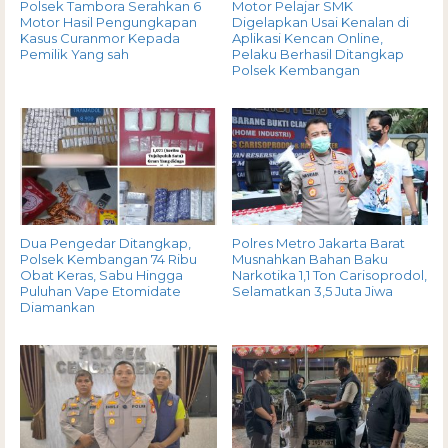
Polsek Tambora Serahkan 6
Motor Pelajar SMK
Motor Hasil Pengungkapan
Digelapkan Usai Kenalan di
Kasus Curanmor Kepada
Aplikasi Kencan Online,
Pemilik Yang sah
Pelaku Berhasil Ditangkap
Polsek Kembangan
Dua Pengedar Ditangkap,
Polres Metro Jakarta Barat
Polsek Kembangan 74 Ribu
Musnahkan Bahan Baku
Obat Keras, Sabu Hingga
Narkotika 1,1 Ton Carisoprodol,
Puluhan Vape Etomidate
Selamatkan 3,5 Juta Jiwa
Diamankan