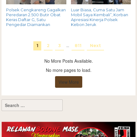
Polsek Cengkareng Gagalkan
Luar Biasa, Cuma Satu Jam
Peredaran 2.500 Butir Obat
Mobil Saya Kembali”, Korban
Keras Daftar G, Satu
Apresiasi Kinerja Polsek
Pengedar Diamankan
Kebon Jeruk
1
2
3
…
811
Next
No More Posts Available.
No more pages to load.
View More