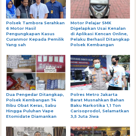
Polsek Tambora Serahkan
Motor Pelajar SMK
6 Motor Hasil
Digelapkan Usai Kenalan
Pengungkapan Kasus
di Aplikasi Kencan Online,
Curanmor Kepada Pemilik
Pelaku Berhasil Ditangkap
Yang sah
Polsek Kembangan
Dua Pengedar Ditangkap,
Polres Metro Jakarta
Polsek Kembangan 74
Barat Musnahkan Bahan
Ribu Obat Keras, Sabu
Baku Narkotika 1,1 Ton
Hingga Puluhan Vape
Carisoprodol, Selamatkan
Etomidate Diamankan
3,5 Juta Jiwa