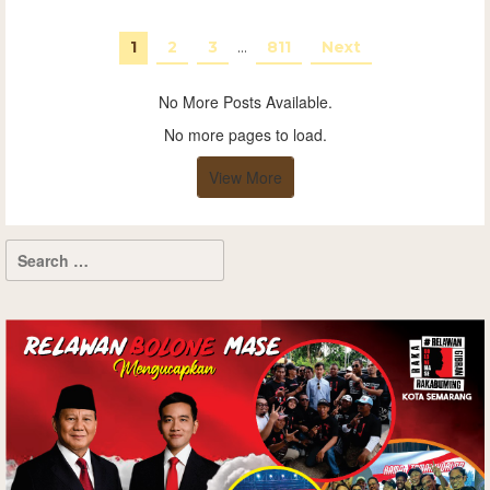
1
2
3
…
811
Next
No More Posts Available.
No more pages to load.
View More