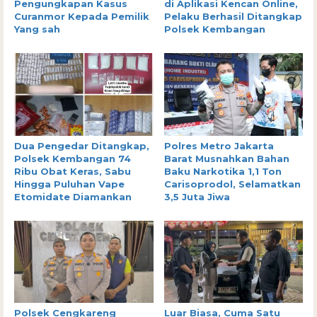
Pengungkapan Kasus
di Aplikasi Kencan Online,
Curanmor Kepada Pemilik
Pelaku Berhasil Ditangkap
Yang sah
Polsek Kembangan
Dua Pengedar Ditangkap,
Polres Metro Jakarta
Polsek Kembangan 74
Barat Musnahkan Bahan
Ribu Obat Keras, Sabu
Baku Narkotika 1,1 Ton
Hingga Puluhan Vape
Carisoprodol, Selamatkan
Etomidate Diamankan
3,5 Juta Jiwa
Polsek Cengkareng
Luar Biasa, Cuma Satu