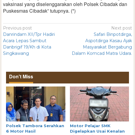
vaksinasi yang diselenggarakan oleh Polsek Cibadak dan
Puskesmas Cibadak” tutupnya. (*)
Previous post
Next post
Danrindam XII/Tpr Hadiri
Safari Binpotdirga,
Acara Lepas Sambut
Aspotdirga Kasau Ajak
Danbrigif 19/Kh di Kota
Masyarakat Bergabung
Singkawang
Dalam Komcad Matra Udara.
Don't Miss
Polsek Tambora Serahkan
Motor Pelajar SMK
6 Motor Hasil
Digelapkan Usai Kenalan