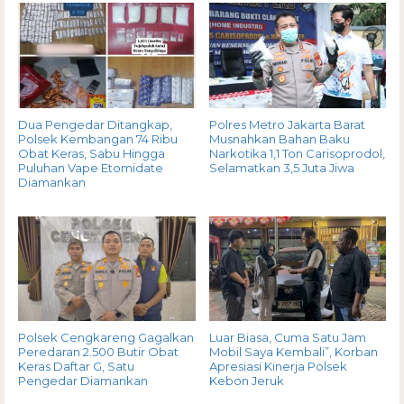
Dua Pengedar Ditangkap,
Polres Metro Jakarta Barat
Polsek Kembangan 74 Ribu
Musnahkan Bahan Baku
Obat Keras, Sabu Hingga
Narkotika 1,1 Ton Carisoprodol,
Puluhan Vape Etomidate
Selamatkan 3,5 Juta Jiwa
Diamankan
Polsek Cengkareng Gagalkan
Luar Biasa, Cuma Satu Jam
Peredaran 2.500 Butir Obat
Mobil Saya Kembali”, Korban
Keras Daftar G, Satu
Apresiasi Kinerja Polsek
Pengedar Diamankan
Kebon Jeruk