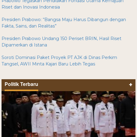
Prabowo Tegaskan Pendidikan Fondasi Utama Kemajuan
Riset dan Inovasi Indonesia
Presiden Prabowo: “Bangsa Maju Harus Dibangun dengan
Fakta, Sains, dan Realitas”
Presiden Prabowo Undang 150 Periset BRIN, Hasil Riset
Dipamerkan di Istana
Soroti Dominasi Paket Proyek PT AJK di Dinas Perkim
Tangsel, AWII Minta Kajari Baru Lebih Tegas
Politik Terbaru
+