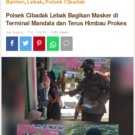
,
,
Banten
Lebak
Polsek Cibadak
Polsek Cibadak Lebak Bagikan Masker di
Terminal Mandala dan Terus Himbau Prokes
-
-
4,351 Views
Joe Sujana
TNI - POLRI