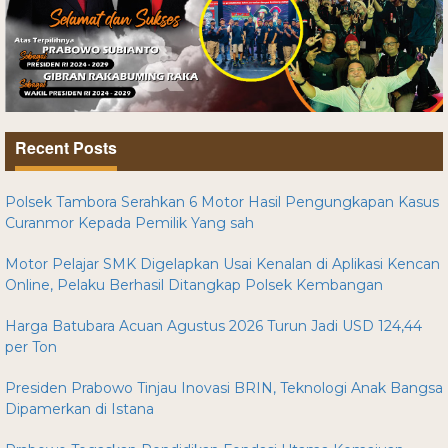
Recent Posts
Polsek Tambora Serahkan 6 Motor Hasil Pengungkapan Kasus
Curanmor Kepada Pemilik Yang sah
Motor Pelajar SMK Digelapkan Usai Kenalan di Aplikasi Kencan
Online, Pelaku Berhasil Ditangkap Polsek Kembangan
Harga Batubara Acuan Agustus 2026 Turun Jadi USD 124,44
per Ton
Presiden Prabowo Tinjau Inovasi BRIN, Teknologi Anak Bangsa
Dipamerkan di Istana