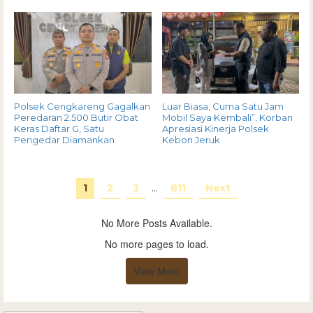
Polsek Cengkareng Gagalkan
Luar Biasa, Cuma Satu Jam
Peredaran 2.500 Butir Obat
Mobil Saya Kembali”, Korban
Keras Daftar G, Satu
Apresiasi Kinerja Polsek
Pengedar Diamankan
Kebon Jeruk
1
2
3
…
811
Next
No More Posts Available.
No more pages to load.
View More