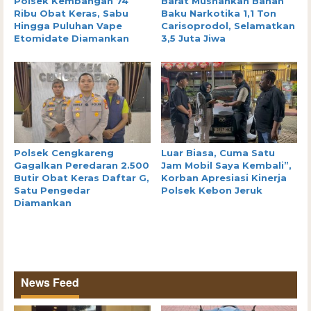
Polsek Kembangan 74
Barat Musnahkan Bahan
Ribu Obat Keras, Sabu
Baku Narkotika 1,1 Ton
Hingga Puluhan Vape
Carisoprodol, Selamatkan
Etomidate Diamankan
3,5 Juta Jiwa
Polsek Cengkareng
Luar Biasa, Cuma Satu
Gagalkan Peredaran 2.500
Jam Mobil Saya Kembali”,
Butir Obat Keras Daftar G,
Korban Apresiasi Kinerja
Satu Pengedar
Polsek Kebon Jeruk
Diamankan
News Feed