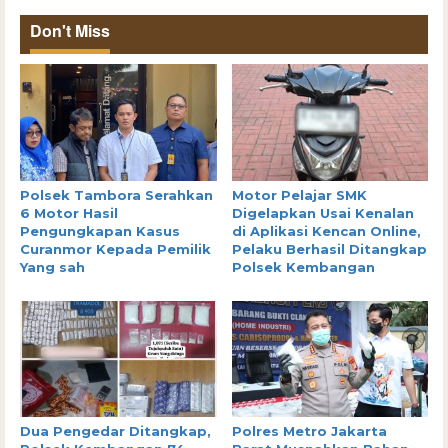
Don't Miss
Polsek Tambora Serahkan
Motor Pelajar SMK
6 Motor Hasil
Digelapkan Usai Kenalan
Pengungkapan Kasus
di Aplikasi Kencan Online,
Curanmor Kepada Pemilik
Pelaku Berhasil Ditangkap
Yang sah
Polsek Kembangan
Dua Pengedar Ditangkap,
Polres Metro Jakarta