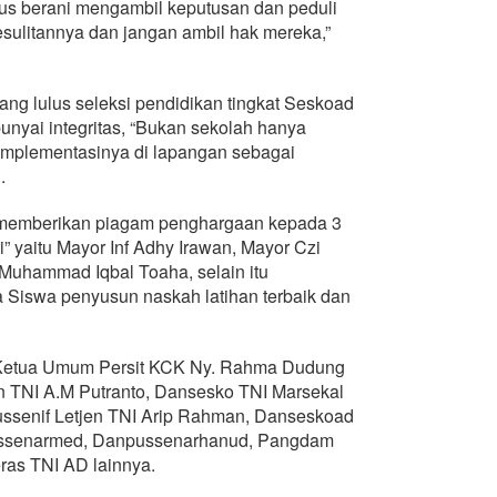
us berani mengambil keputusan dan peduli
sulitannya dan jangan ambil hak mereka,”
ng lulus seleksi pendidikan tingkat Seskoad
nyai integritas, “Bukan sekolah hanya
 implementasinya di lapangan sebagai
.
 memberikan piagam penghargaan kepada 3
ti” yaitu Mayor Inf Adhy Irawan, Mayor Czi
Muhammad Iqbal Toaha, selain itu
 Siswa penyusun naskah latihan terbaik dan
ut Ketua Umum Persit KCK Ny. Rahma Dudung
n TNI A.M Putranto, Dansesko TNI Marsekal
ssenif Letjen TNI Arip Rahman, Danseskoad
ussenarmed, Danpussenarhanud, Pangdam
eras TNI AD lainnya.