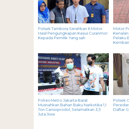
Polsek Tambora Serahkan 6 Motor
Motor P
Hasil Pengungkapan Kasus Curanmor
Kenalan 
Kepada Pemilik Yang sah
Pelaku B
Kemban
Polres Metro Jakarta Barat
Polsek 
Musnahkan Bahan Baku Narkotika 1,1
Peredara
Ton Carisoprodol, Selamatkan 3,5
Daftar 
Juta Jiwa