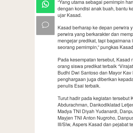
“Yang utama sebagai pemimpin har
dengan kondisi anak buah, bantu ke
ujar Kasad.
Kasad berharap ke depan perwira ya
perwira yang berkarakter dan mempu
mengejar predikat, tapi bagaimana
seorang pemimpin,” pungkas Kasad
Pada kesempatan tersebut, Kasad
orang siswa predikat terbaik “Viraja
Budhi Dwi Santoso dan Mayor Kav 
penghargaan juga diberikan kepada
penulis Esai terbaik.
Turut hadir pada kegiatan terseb
Abdurachman, Dankodiklatad Letje
Madya TNI Diyah Yudanardi, Danpu
Mayjen TNI Anton Nugroho, Danp
III/Slw, Aspers Kasad dan pejabat t