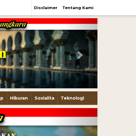
Disclaimer
Tentang Kami
Next
up
Hiburan
Sosialita
Teknologi
Next