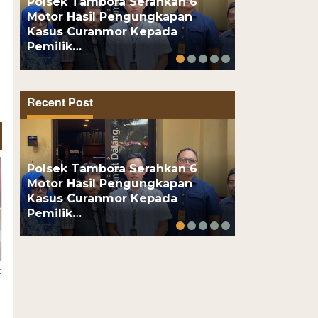
Polsek Tambora Serahkan 6
Motor Hasil Pengungkapan
Motor Pelaj
Kasus Curanmor Kepada
Usai Kenalan
Pemilik…
Online, Pel
Recent Post
Polsek Tambora Serahkan 6
Motor Hasil Pengungkapan
Motor Pelaj
Kasus Curanmor Kepada
Usai Kenalan
Pemilik…
Online, Pel
k