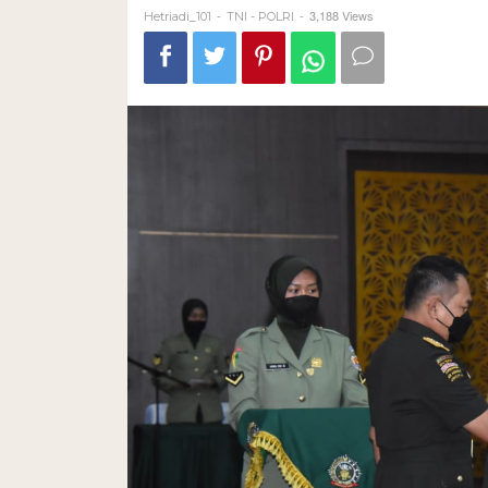
-
-
3,188 Views
Hetriadi_101
TNI - POLRI