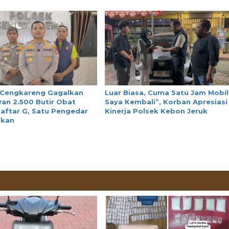
 Cengkareng Gagalkan
Luar Biasa, Cuma Satu Jam Mobil
an 2.500 Butir Obat
Saya Kembali”, Korban Apresiasi
aftar G, Satu Pengedar
Kinerja Polsek Kebon Jeruk
nkan