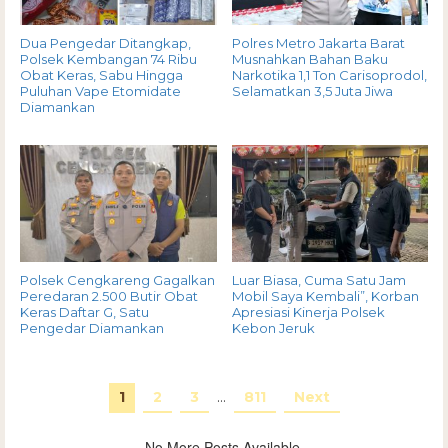
Dua Pengedar Ditangkap,
Polres Metro Jakarta Barat
Polsek Kembangan 74 Ribu
Musnahkan Bahan Baku
Obat Keras, Sabu Hingga
Narkotika 1,1 Ton Carisoprodol,
Puluhan Vape Etomidate
Selamatkan 3,5 Juta Jiwa
Diamankan
Polsek Cengkareng Gagalkan
Luar Biasa, Cuma Satu Jam
Peredaran 2.500 Butir Obat
Mobil Saya Kembali”, Korban
Keras Daftar G, Satu
Apresiasi Kinerja Polsek
Pengedar Diamankan
Kebon Jeruk
1
2
3
…
811
Next
No More Posts Available.