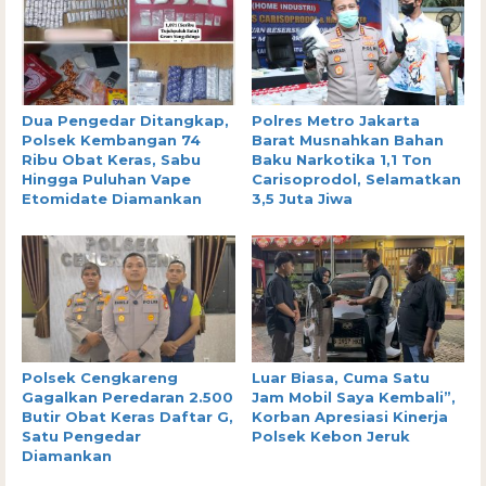
Dua Pengedar Ditangkap,
Polres Metro Jakarta
Polsek Kembangan 74
Barat Musnahkan Bahan
Ribu Obat Keras, Sabu
Baku Narkotika 1,1 Ton
Hingga Puluhan Vape
Carisoprodol, Selamatkan
Etomidate Diamankan
3,5 Juta Jiwa
Polsek Cengkareng
Luar Biasa, Cuma Satu
Gagalkan Peredaran 2.500
Jam Mobil Saya Kembali”,
Butir Obat Keras Daftar G,
Korban Apresiasi Kinerja
Satu Pengedar
Polsek Kebon Jeruk
Diamankan