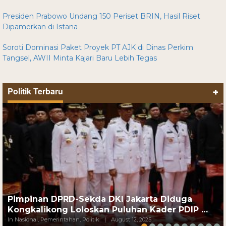
Presiden Prabowo Undang 150 Periset BRIN, Hasil Riset
Dipamerkan di Istana
Soroti Dominasi Paket Proyek PT AJK di Dinas Perkim
Tangsel, AWII Minta Kajari Baru Lebih Tegas
Politik Terbaru
+
Pimpinan DPRD-Sekda DKI Jakarta Diduga
Kongkalikong Loloskan Puluhan Kader PDIP …
In Nasional, Pemerintahan, Politik
|
August 12, 2025